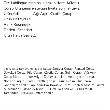
Biz
Lablinque Markası
olarak sizlere Külotlu
Çorap
Ürünlerini
en uygun fiyata sunmaktayız.
Ürün Adı : Ağı Açık Külotlu
Çorap
Ürün Detayı:File
Renk:Resimdeki
Beden :Standart
Ürün Parça Sayısı:1
Jartiyer Çorap, Fantazi Çorap,
Sitemizdeki Tüm Ürünler Kişiye Özeldir
Dekolteli Çorap, File Çorap, Külotlu Çorap, Gelin Çorabı, Ağı Açık
Modellerinde Hijyen Dolayısı ile iade ve değişim Yoktur,
Çorap
Not: Lablinque ürünleri Etiketli,İç poşetli,Ürün Resimli Kutularda
Gönderilmektedir
Lablinque Bay Bayan
İ
ç
Giyim - Fantezi Kost
ü
m-Fantezi
Aksesuarlar
ı
Okyanus Tekstil Tur.Hed.Esya.San ve D
ış
Tic.Ltd.
Ş
ti
Taraf
ı
ndan T
ü
rkiye de
Ü
retilmektedir
Bu ürünün fiyat bilgisi, resim, ürün açıklamalarında ve diğer