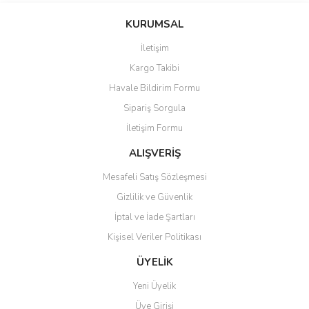
konularda yetersiz gördüğünüz noktaları öneri formunu kullanarak
Bu ürüne ilk yorumu siz yapın!
KURUMSAL
tarafımıza iletebilirsiniz.
Görüş ve önerileriniz için teşekkür ederiz.
İletişim
Yorum Yaz
Kargo Takibi
Ürün resmi kalitesiz, bozuk veya görüntülenemiyor.
Havale Bildirim Formu
Ürün açıklamasında eksik bilgiler bulunuyor.
Sipariş Sorgula
Ürün bilgilerinde hatalar bulunuyor.
İletişim Formu
Ürün fiyatı diğer sitelerden daha pahalı.
Bu ürüne benzer farklı alternatifler olmalı.
ALIŞVERİŞ
Mesafeli Satış Sözleşmesi
Gizlilik ve Güvenlik
İptal ve İade Şartları
Kişisel Veriler Politikası
Gönder
ÜYELİK
Yeni Üyelik
Üye Girişi