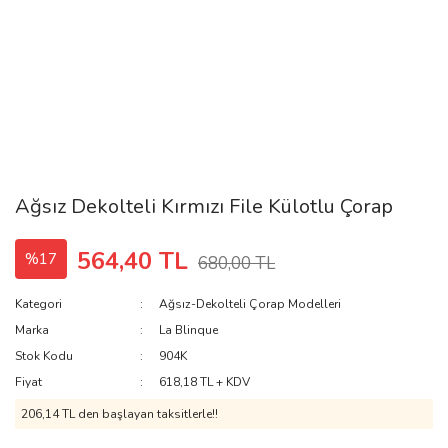
Ağsız Dekolteli Kırmızı File Külotlu Çorap
564,40 TL
%17
680,00 TL
Kategori
Ağsız-Dekolteli Çorap Modelleri
Marka
La Blinque
Stok Kodu
904K
Fiyat
618,18 TL + KDV
206,14 TL den başlayan taksitlerle!!