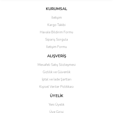
konularda yetersiz gördüğünüz noktaları öneri formunu kullanarak
Bu ürüne ilk yorumu siz yapın!
KURUMSAL
tarafımıza iletebilirsiniz.
Görüş ve önerileriniz için teşekkür ederiz.
İletişim
Yorum Yaz
Kargo Takibi
Ürün resmi kalitesiz, bozuk veya görüntülenemiyor.
Havale Bildirim Formu
Ürün açıklamasında eksik bilgiler bulunuyor.
Sipariş Sorgula
Ürün bilgilerinde hatalar bulunuyor.
İletişim Formu
Ürün fiyatı diğer sitelerden daha pahalı.
Bu ürüne benzer farklı alternatifler olmalı.
ALIŞVERİŞ
Mesafeli Satış Sözleşmesi
Gizlilik ve Güvenlik
İptal ve İade Şartları
Kişisel Veriler Politikası
Gönder
ÜYELİK
Yeni Üyelik
Üye Girişi