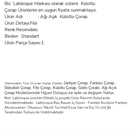
Biz
Lablinque Markası
olarak sizlere Külotlu
Çorap
Ürünlerini
en uygun fiyata sunmaktayız.
Ürün Adı : Ağı Açık Külotlu
Çorap
Ürün Detayı:File
Renk:Resimdeki
Beden :Standart
Ürün Parça Sayısı:1
Jartiyer Çorap, Fantazi Çorap,
Sitemizdeki Tüm Ürünler Kişiye Özeldir
Dekolteli Çorap, File Çorap, Külotlu Çorap, Gelin Çorabı, Ağı Açık
Modellerinde Hijyen Dolayısı ile iade ve değişim Yoktur,
Çorap
Not: Lablinque ürünleri Etiketli,İç poşetli,Ürün Resimli Kutularda
Gönderilmektedir
Lablinque Bay Bayan
İ
ç
Giyim - Fantezi Kost
ü
m-Fantezi
Aksesuarlar
ı
Okyanus Tekstil Tur.Hed.Esya.San ve D
ış
Tic.Ltd.
Ş
ti
Taraf
ı
ndan T
ü
rkiye de
Ü
retilmektedir
Bu ürünün fiyat bilgisi, resim, ürün açıklamalarında ve diğer