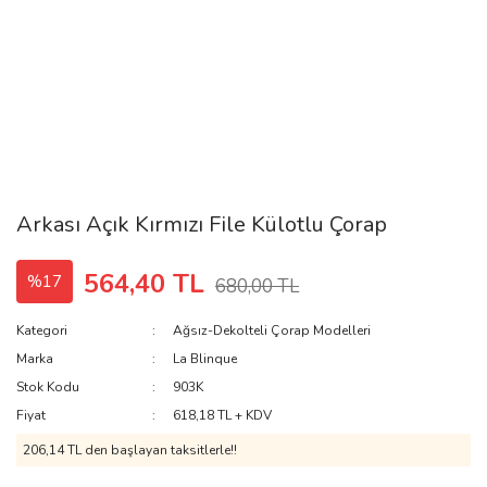
Arkası Açık Kırmızı File Külotlu Çorap
564,40 TL
%17
680,00 TL
Kategori
Ağsız-Dekolteli Çorap Modelleri
Marka
La Blinque
Stok Kodu
903K
Fiyat
618,18 TL + KDV
206,14 TL den başlayan taksitlerle!!