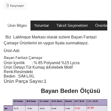
Karşılaştır
Ürün Bilgisi
Yorumlar
Taksit Seçenekleri
Önerilerin
Biz
Lablinque Markası
olarak sizlere Bayan Fantazi
Çamaşır
Ürünlerini
en uygun fiyata sunmaktayız.
Ürün Adı:
Bayan Fantazi Çamaşır
Ürün
İçerilik
:
% 85 Polyamid %15 Lycra
Ürün Detayı:Tül Kumaş &Kelebek Motif
Renk:Resimdeki
Beden :S/M-L/XL
Ürün Parça Sayısı:1
Bayan Beden Ölçüsü