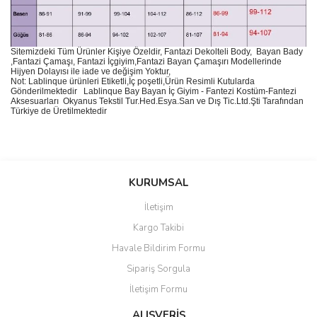
Sitemizdeki Tüm Ürünler Kişiye Özeldir, Fantazi Dekolteli Body, Bayan Bady
,Fantazi Çamaşı, Fantazi İçgiyim,Fantazi Bayan Çamaşırı Modellerinde
Hijyen Dolayısı ile iade ve değişim Yoktur,
Not: Lablinque ürünleri Etiketli,İç poşetli,Ürün Resimli Kutularda
Gönderilmektedir
Lablinque Bay Bayan
İ
ç
Giyim - Fantezi Kost
ü
m-Fantezi
Aksesuarlar
ı
Okyanus Tekstil Tur.Hed.Esya.San ve D
ış
Tic.Ltd.
Ş
ti Taraf
ı
ndan
T
ü
rkiye de
Ü
retilmektedir
Bu ürünün fiyat bilgisi, resim, ürün açıklamalarında ve diğer
konularda yetersiz gördüğünüz noktaları öneri formunu kullanarak
Bu ürüne ilk yorumu siz yapın!
KURUMSAL
tarafımıza iletebilirsiniz.
Görüş ve önerileriniz için teşekkür ederiz.
İletişim
Yorum Yaz
Kargo Takibi
Ürün resmi kalitesiz, bozuk veya görüntülenemiyor.
Havale Bildirim Formu
Ürün açıklamasında eksik bilgiler bulunuyor.
Sipariş Sorgula
Ürün bilgilerinde hatalar bulunuyor.
İletişim Formu
Ürün fiyatı diğer sitelerden daha pahalı.
Bu ürüne benzer farklı alternatifler olmalı.
ALIŞVERİŞ