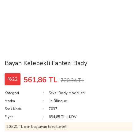
Bayan Kelebekli Fantezi Bady
561,86 TL
%22
720,34 TL
Kategori
Seksi Body Modelleri
Marka
La Blinque
Stok Kodu
7037
Fiyat
654,85 TL + KDV
205,21 TL den başlayan taksitlerle!!