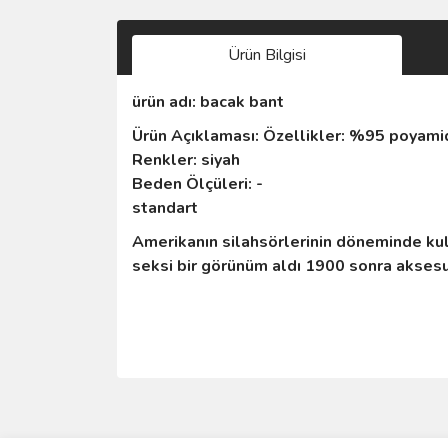
Ürün Bilgisi
ürün adı: bacak bant
Ürün Açıklaması: Özellikler: %95 poyami
Renkler: siyah
Beden Ölçüleri: -
standart
Amerikanın silahsörlerinin döneminde kul
seksi bir görünüm aldı 1900 sonra aksesu
Bu ürünün fiyat bilgisi, resim, ürün açıklamalarında 
Görüş ve önerileriniz için teşekkür ederiz.