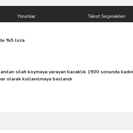
Yorumlar
Taksit Seçenekleri
de %5 licra
anılan silah koymaya yarayan bacaklık 1900 sonunda kadın s
ar olarak kullanılmaya baslandı
ve diğer konularda yetersiz gördüğünüz noktaları öneri formunu kullanarak taraf
Bu ürüne ilk yorumu siz yapın!