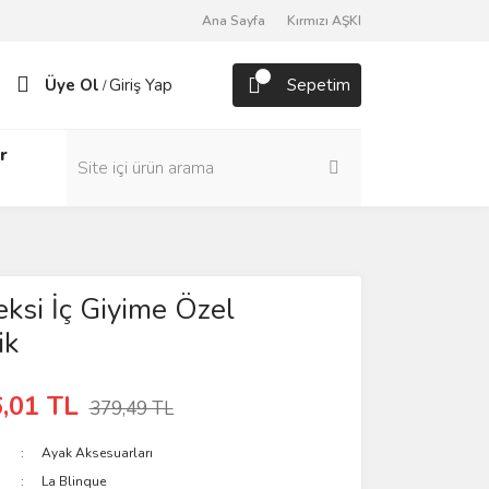
Ana Sayfa
Kırmızı AŞKI
Üye Ol
Giriş Yap
Sepetim
/
r
ksi İç Giyime Özel
ik
,01 TL
379,49 TL
Ayak Aksesuarları
La Blinque