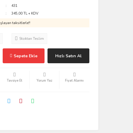
431
345,00 TL + KDV
layan taksitlerle!!
Stoktan Teslim
Sepete Ekle
Hızlı Satın Al
Tavsiye Et
Yorum Yaz
Fiyat Alarmı