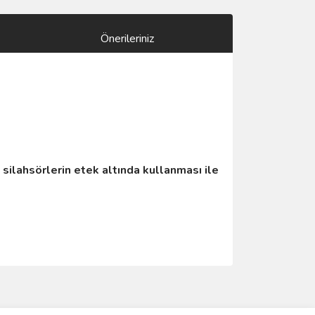
Önerileriniz
ilahsörlerin etek altında kullanması ile
ımıza iletebilirsiniz.