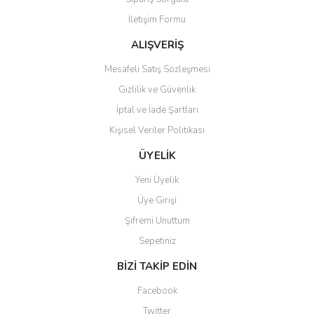
Ürün bilgilerinde hatalar bulunuyor.
İletişim Formu
Ürün fiyatı diğer sitelerden daha pahalı.
Bu ürüne benzer farklı alternatifler olmalı.
ALIŞVERİŞ
Mesafeli Satış Sözleşmesi
Gizlilik ve Güvenlik
İptal ve İade Şartları
Kişisel Veriler Politikası
Gönder
ÜYELİK
Yeni Üyelik
Üye Girişi
Şifremi Unuttum
Sepetiniz
BİZİ TAKİP EDİN
Facebook
Twitter