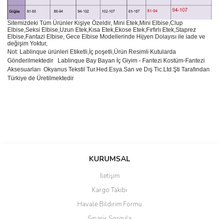
Sitemizdeki Tüm Ürünler Kişiye Özeldir, Mini Etek,Mini Elbise,Clup
Elbise,Seksi Elbise,Uzun Etek,Kısa Etek,Ekose Etek,Fırfırlı Etek,Staprez
Elbise,Fantazi Elbise, Gece Elbise Modellerinde Hijyen Dolayısı ile iade ve
değişim Yoktur,
Not: Lablinque ürünleri Etiketli,İç poşetli,Ürün Resimli Kutularda
Gönderilmektedir
Lablinque Bay Bayan
İ
ç
Giyim - Fantezi Kost
ü
m-Fantezi
Aksesuarlar
ı
Okyanus Tekstil Tur.Hed.Esya.San ve D
ış
Tic.Ltd.
Ş
ti Taraf
ı
ndan
T
ü
rkiye de
Ü
retilmektedir
Bu ürünün fiyat bilgisi, resim, ürün açıklamalarında ve diğer
konularda yetersiz gördüğünüz noktaları öneri formunu kullanarak
Bu ürüne ilk yorumu siz yapın!
KURUMSAL
tarafımıza iletebilirsiniz.
Görüş ve önerileriniz için teşekkür ederiz.
İletişim
Yorum Yaz
Kargo Takibi
Ürün resmi kalitesiz, bozuk veya görüntülenemiyor.
Havale Bildirim Formu
Ürün açıklamasında eksik bilgiler bulunuyor.
Sipariş Sorgula