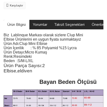
Karşılaştır
Ürün Bilgisi
Yorumlar
Taksit Seçenekleri
Önerilerin
Biz
Lablinque Markası
olarak sizlere Clup Mini
Elbise
Ürünlerini
en uygun fiyata sunmaktayız
Ürün Adı:
Clup Mini Elbise
Ürün
İ
çerilik
:
% 85 Polyamid %15 Lycra
Ürün Detayı:Micro Kumaş
Renk:Resimdeki
Beden :S/M-L/XL
Ürün Parça Sayısı:2
Elbise,eldiven
Bayan Beden Ölçüsü