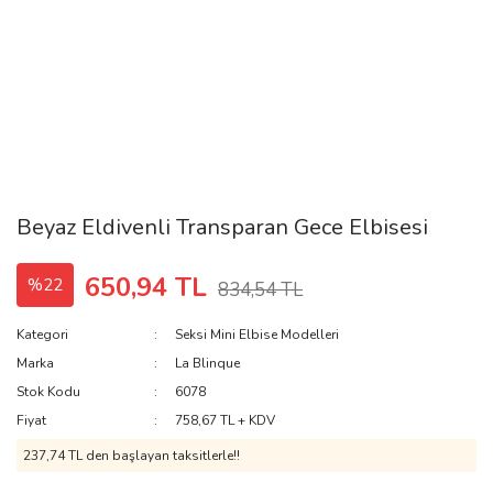
Beyaz Eldivenli Transparan Gece Elbisesi
650,94 TL
%22
834,54 TL
Kategori
Seksi Mini Elbise Modelleri
Marka
La Blinque
Stok Kodu
6078
Fiyat
758,67 TL + KDV
237,74 TL den başlayan taksitlerle!!