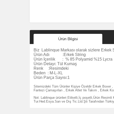
Ürün Bilgisi
Biz
Lablinque Markası
olarak sizlere
Erkek S
Ürün Adı :
Erkek String
Ürün
İçerilik
:
% 85 Polyamid %15 Lycra
Ürün Detayı: Tül Kumaş
Renk :Resimdeki
Beden :
M-L-XL
Ürün Parça Sayısı:1
Sitemizdeki Tüm Ürünler Kişiye Özeldir Erkek Boxer , 
Fantezi
Ç
ama
şı
rlar
ı ,
Erkek Atlet Ve Tak
ı
m
,
Erkek K
Not: Lablinque ürünleri Etiketli,İç poşetli,Ürün Resiml
Tur.Hed.Esya.San ve D
ış
Tic.Ltd.
Ş
ti Taraf
ı
ndan T
ü
rki
Bu ürünün fiyat bilgisi, resim, ürün açıklamalarında 