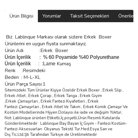
Ürün Bilgisi
Yorumlar
Taksit Seçenekleri
Önerilerin
Biz
Lablinque Markası
olarak sizlere
Erkek Boxer
Ürünlerini
en uygun fiyata sunmaktayız.
Ürün Adı :
Erkek Boxer
Ürün
İçerilik
:
%
60 Poyamide %40 Polyurethane
Kumaş
Ürün
İçerilik
:
:Lame
Renk :Resimdeki
Beden :
M-L-XL
Ürün Parça Sayısı:1
Sitemizdeki Tüm Ürünler Kişiye Özeldir Erkek Boxer , Erkek Slip ,
Erkek Atlet , Erkek
Ç
orap , Erkek Tanga , Erkek Giyim
,
Erkek
Ç
ama
şı
rlar
ı ,
Erkek Fantezi K
ı
yafetleri
,
Erkek
Fantezi
Ç
ama
şı
rlar
ı ,
Erkek Atlet Ve Tak
ı
m
,
Erkek Komik
Ç
ama
şı
r Ve
Kostüm
Modellerinde Hijyen Dolayısı ile iade ve değişim Yoktur,
Not: Lablinque ürünleri Etiketli,İç poşetli,Ürün Resimli Kutularda
Gönderilmektedir
Lablinque Bay Bayan
İ
ç
Giyim - Fantezi Kost
ü
m-
Fantezi Aksesuarlar
ı
Okyanus Tekstil Tur.Hed.Esya.San ve
D
ış
Tic.Ltd.
Ş
ti Taraf
ı
ndan T
ü
rkiye de
Ü
retilmektedir