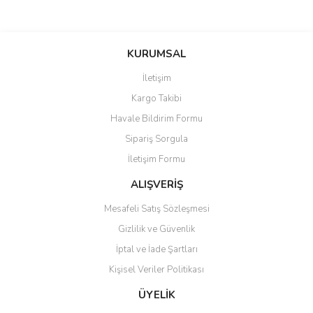
Bu ürünün fiyat bilgisi, resim, ürün açıklamalarında ve diğer
konularda yetersiz gördüğünüz noktaları öneri formunu kullanarak
Bu ürüne ilk yorumu siz yapın!
KURUMSAL
tarafımıza iletebilirsiniz.
Görüş ve önerileriniz için teşekkür ederiz.
İletişim
Yorum Yaz
Kargo Takibi
Ürün resmi kalitesiz, bozuk veya görüntülenemiyor.
Havale Bildirim Formu
Ürün açıklamasında eksik bilgiler bulunuyor.
Sipariş Sorgula
Ürün bilgilerinde hatalar bulunuyor.
İletişim Formu
Ürün fiyatı diğer sitelerden daha pahalı.
Bu ürüne benzer farklı alternatifler olmalı.
ALIŞVERİŞ
Mesafeli Satış Sözleşmesi
Gizlilik ve Güvenlik
İptal ve İade Şartları
Kişisel Veriler Politikası
Gönder
ÜYELİK