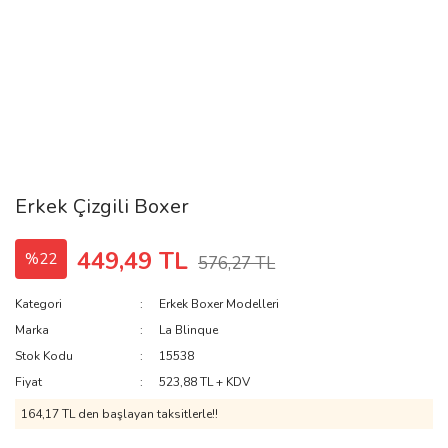
Erkek Çizgili Boxer
449,49 TL
%22
576,27 TL
Kategori
Erkek Boxer Modelleri
Marka
La Blinque
Stok Kodu
15538
Fiyat
523,88 TL + KDV
164,17 TL den başlayan taksitlerle!!