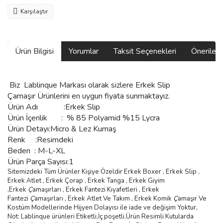
Karşılaştır
Ürün Bilgisi
Yorumlar
Taksit Seçenekleri
Önerilerin
Biz
Lablinque Markası
olarak sizlere
Erkek Slip
Çamaşır Ürünlerini
en uygun fiyata sunmaktayız.
Ürün Adı :
Erkek Slip
Ürün
İçerilik
:
% 85 Polyamid %15 Lycra
Ürün Detayı:Micro & Lez Kumaş
Renk :Resimdeki
Beden :
M-L-XL
Ürün Parça Sayısı:1
Sitemizdeki Tüm Ürünler Kişiye Özeldir Erkek Boxer , Erkek Slip ,
Erkek Atlet , Erkek
Ç
orap , Erkek Tanga , Erkek Giyim
,
Erkek
Ç
ama
şı
rlar
ı ,
Erkek Fantezi K
ı
yafetleri
,
Erkek
Fantezi
Ç
ama
şı
rlar
ı ,
Erkek Atlet Ve Tak
ı
m
,
Erkek Komik
Ç
ama
şı
r Ve
Kostüm
Modellerinde Hijyen Dolayısı ile iade ve değişim Yoktur,
Not: Lablinque ürünleri Etiketli,İç poşetli,Ürün Resimli Kutularda