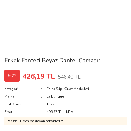
Erkek Fantezi Beyaz Dantel Çamaşır
426,19 TL
%22
546,40 TL
Kategori
Erkek Slip-Külot Modelleri
Marka
La Blinque
Stok Kodu
15275
Fiyat
496,73 TL + KDV
155,66 TL den başlayan taksitlerle!!