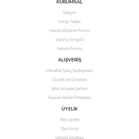
KURUMSAL
tarafımıza iletebilirsiniz.
Görüş ve önerileriniz için teşekkür ederiz.
İletişim
Yorum Yaz
Kargo Takibi
Ürün resmi kalitesiz, bozuk veya görüntülenemiyor.
Havale Bildirim Formu
Ürün açıklamasında eksik bilgiler bulunuyor.
Sipariş Sorgula
Ürün bilgilerinde hatalar bulunuyor.
İletişim Formu
Ürün fiyatı diğer sitelerden daha pahalı.
Bu ürüne benzer farklı alternatifler olmalı.
ALIŞVERİŞ
Mesafeli Satış Sözleşmesi
Gizlilik ve Güvenlik
İptal ve İade Şartları
Kişisel Veriler Politikası
Gönder
ÜYELİK
Yeni Üyelik
Üye Girişi
Şifremi Unuttum