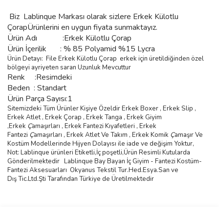
Biz
Lablinque Markası
olarak sizlere
Erkek Külotlu
ÇorapÜrünlerini
en uygun fiyata sunmaktayız.
Ürün Adı :
Erkek Külotlu Çorap
Ürün
İçerilik
:
% 85 Polyamid %15 Lycra
Ürün Detayı: File Erkek Külotlu Çorap erkek için üretildiğinden özel
bölgeyi ayriyeten saran Uzunluk Mevcuttur
Renk :Resimdeki
Beden :
Standart
Ürün Parça Sayısı:1
Sitemizdeki Tüm Ürünler Kişiye Özeldir Erkek Boxer , Erkek Slip ,
Erkek Atlet , Erkek
Ç
orap , Erkek Tanga , Erkek Giyim
,
Erkek
Ç
ama
şı
rlar
ı ,
Erkek Fantezi K
ı
yafetleri
,
Erkek
Fantezi
Ç
ama
şı
rlar
ı ,
Erkek Atlet Ve Tak
ı
m
,
Erkek Komik
Ç
ama
şı
r Ve
Kostüm
Modellerinde Hijyen Dolayısı ile iade ve değişim Yoktur,
Not: Lablinque ürünleri Etiketli,İç poşetli,Ürün Resimli Kutularda
Gönderilmektedir
Lablinque Bay Bayan
İ
ç
Giyim - Fantezi Kost
ü
m-
Fantezi Aksesuarlar
ı
Okyanus Tekstil Tur.Hed.Esya.San ve
D
ış
Tic.Ltd.
Ş
ti Taraf
ı
ndan T
ü
rkiye de
Ü
retilmektedir
Bu ürünün fiyat bilgisi, resim, ürün açıklamalarında ve diğer
konularda yetersiz gördüğünüz noktaları öneri formunu kullanarak
Bu ürüne ilk yorumu siz yapın!