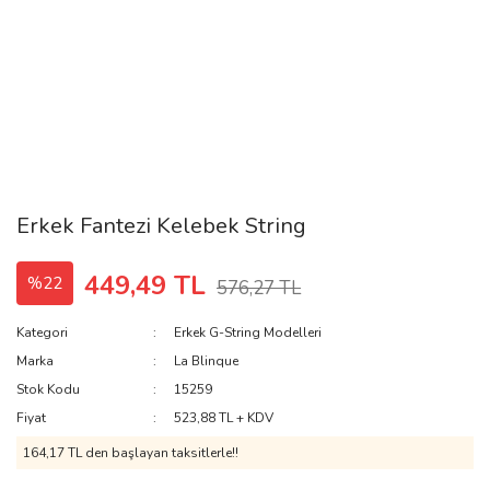
Erkek Fantezi Kelebek String
449,49 TL
%22
576,27 TL
Kategori
Erkek G-String Modelleri
Marka
La Blinque
Stok Kodu
15259
Fiyat
523,88 TL + KDV
164,17 TL den başlayan taksitlerle!!