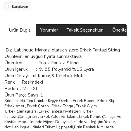
Karşılaştır
Ürün Bilgisi
Yorumlar
Taksit Seçenekleri
Önerilerin
Biz
Lablinque Markası
olarak sizlere
Erkek Fantazi String
Ürünlerini
en uygun fiyata sunmaktayız.
Ürün Adı :
Erkek Fantazi String
Ürün
İçerilik
:
% 85 Polyamid %15 Lycra
Ürün Detayı: Tül Kumaş& Kelebek Motif
Renk :Resimdeki
Beden :
M-L-XL
Ürün Parça Sayısı:1
Sitemizdeki Tüm Ürünler Kişiye Özeldir Erkek Boxer , Erkek Slip ,
Erkek Atlet , Erkek
Ç
orap , Erkek Tanga , Erkek Giyim
,
Erkek
Ç
ama
şı
rlar
ı ,
Erkek Fantezi K
ı
yafetleri
,
Erkek
Fantezi
Ç
ama
şı
rlar
ı ,
Erkek Atlet Ve Tak
ı
m
,
Erkek Komik
Ç
ama
şı
r Ve
Kostüm
Modellerinde Hijyen Dolayısı ile iade ve değişim Yoktur,
Not: Lablinque ürünleri Etiketli,İç poşetli,Ürün Resimli Kutularda