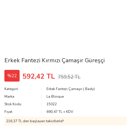
Erkek Fantezi Kırmızı Çamaşır Güreşçi
592,42 TL
%22
759,52 TL
Kategori
Erkek Fantezi Çamaşır ( Bady)
Marka
La Blinque
Stok Kodu
15022
Fiyat
690,47 TL + KDV
216,37 TL den başlayan taksitlerle!!