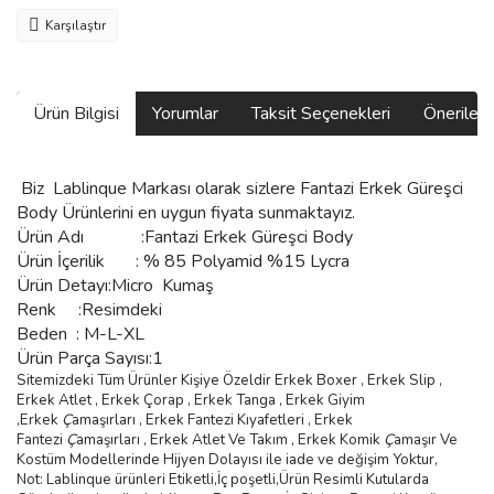
Karşılaştır
Ürün Bilgisi
Yorumlar
Taksit Seçenekleri
Önerilerin
Biz
Lablinque Markası
olarak sizlere
Fantazi Erkek Güreşci
Body Ürünlerini
en uygun fiyata sunmaktayız.
Ürün Adı :
Fantazi Erkek Güreşci Body
Ürün
İçerilik
:
% 85 Polyamid %15 Lycra
Ürün Detayı:Micro Kumaş
Renk :Resimdeki
Beden :
M-L-XL
Ürün Parça Sayısı:1
Sitemizdeki Tüm Ürünler Kişiye Özeldir Erkek Boxer , Erkek Slip ,
Erkek Atlet , Erkek
Ç
orap , Erkek Tanga , Erkek Giyim
,
Erkek
Ç
ama
şı
rlar
ı ,
Erkek Fantezi K
ı
yafetleri
,
Erkek
Fantezi
Ç
ama
şı
rlar
ı ,
Erkek Atlet Ve Tak
ı
m
,
Erkek Komik
Ç
ama
şı
r Ve
Kostüm
Modellerinde Hijyen Dolayısı ile iade ve değişim Yoktur,
Not: Lablinque ürünleri Etiketli,İç poşetli,Ürün Resimli Kutularda