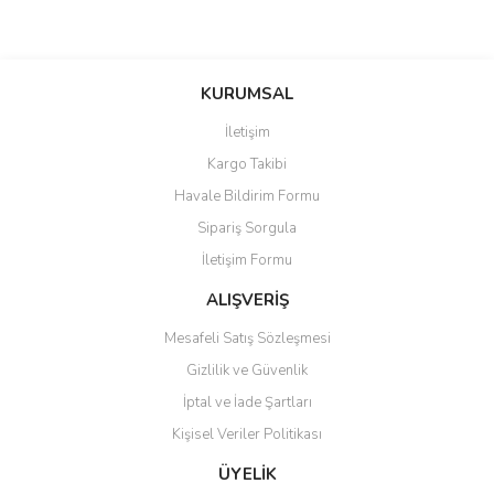
Bu ürünün fiyat bilgisi, resim, ürün açıklamalarında ve diğer
konularda yetersiz gördüğünüz noktaları öneri formunu kullanarak
Bu ürüne ilk yorumu siz yapın!
KURUMSAL
tarafımıza iletebilirsiniz.
Görüş ve önerileriniz için teşekkür ederiz.
İletişim
Yorum Yaz
Kargo Takibi
Ürün resmi kalitesiz, bozuk veya görüntülenemiyor.
Havale Bildirim Formu
Ürün açıklamasında eksik bilgiler bulunuyor.
Sipariş Sorgula
Ürün bilgilerinde hatalar bulunuyor.
İletişim Formu
Ürün fiyatı diğer sitelerden daha pahalı.
Bu ürüne benzer farklı alternatifler olmalı.
ALIŞVERİŞ
Mesafeli Satış Sözleşmesi
Gizlilik ve Güvenlik
İptal ve İade Şartları
Kişisel Veriler Politikası
Gönder
ÜYELİK