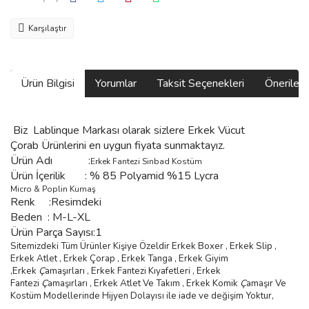
Karşılaştır
Ürün Bilgisi
Yorumlar
Taksit Seçenekleri
Önerilerin
Biz
Lablinque Markası
olarak sizlere
Erkek Vücut
Çorab
Ürünlerini
en uygun fiyata sunmaktayız.
Ürün Adı :
Erkek Fantezi Sinbad Kostüm
Ürün
İçerilik
:
% 85 Polyamid %15 Lycra
Micro & Poplin Kumaş
Renk :Resimdeki
Beden :
M-L-XL
Ürün Parça Sayısı:1
Sitemizdeki Tüm Ürünler Kişiye Özeldir Erkek Boxer , Erkek Slip ,
Erkek Atlet , Erkek
Ç
orap , Erkek Tanga , Erkek Giyim
,
Erkek
Ç
ama
şı
rlar
ı ,
Erkek Fantezi K
ı
yafetleri
,
Erkek
Fantezi
Ç
ama
şı
rlar
ı ,
Erkek Atlet Ve Tak
ı
m
,
Erkek Komik
Ç
ama
şı
r Ve
Kostüm
Modellerinde Hijyen Dolayısı ile iade ve değişim Yoktur,