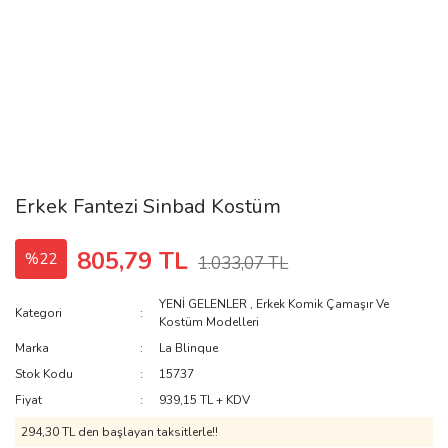
Erkek Fantezi Sinbad Kostüm
805,79 TL
%22
1.033,07 TL
YENİ GELENLER
,
Erkek Komik Çamaşır Ve
Kategori
Kostüm Modelleri
Marka
La Blinque
Stok Kodu
15737
Fiyat
939,15 TL + KDV
294,30 TL den başlayan taksitlerle!!