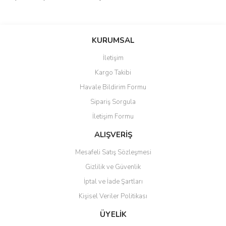
Bu ürünün fiyat bilgisi, resim, ürün açıklamalarında ve diğer
konularda yetersiz gördüğünüz noktaları öneri formunu kullanarak
Bu ürüne ilk yorumu siz yapın!
KURUMSAL
tarafımıza iletebilirsiniz.
Görüş ve önerileriniz için teşekkür ederiz.
İletişim
Yorum Yaz
Kargo Takibi
Ürün resmi kalitesiz, bozuk veya görüntülenemiyor.
Havale Bildirim Formu
Ürün açıklamasında eksik bilgiler bulunuyor.
Sipariş Sorgula
Ürün bilgilerinde hatalar bulunuyor.
İletişim Formu
Ürün fiyatı diğer sitelerden daha pahalı.
Bu ürüne benzer farklı alternatifler olmalı.
ALIŞVERİŞ
Mesafeli Satış Sözleşmesi
Gizlilik ve Güvenlik
İptal ve İade Şartları
Kişisel Veriler Politikası
Gönder
ÜYELİK