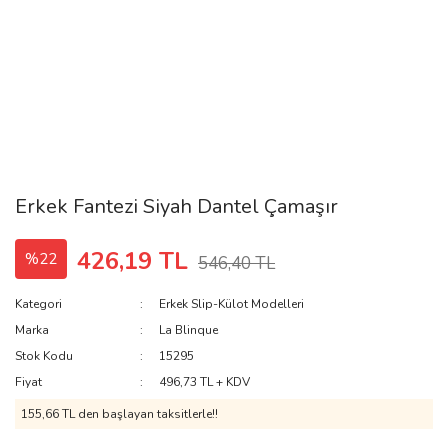
Erkek Fantezi Siyah Dantel Çamaşır
426,19 TL
%22
546,40 TL
Kategori
Erkek Slip-Külot Modelleri
Marka
La Blinque
Stok Kodu
15295
Fiyat
496,73 TL + KDV
155,66 TL den başlayan taksitlerle!!