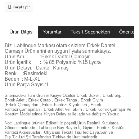
Karşılaştır
Ürün Bilgisi
Yorumlar
Taksit Seçenekleri
Önerilerin
Biz
Lablinque Markası
olarak sizlere
Erkek Dantel
Çamaşır Ürünlerini
en uygun fiyata sunmaktayız.
Ürün Adı :
Erkek Dantel Çamaşır
Ürün
İçerilik
:
% 85 Polyamid %15 Lycra
Ürün Detayı: Dantel Kumaş
Renk :Resimdeki
Beden :
M-L-XL
Ürün Parça Sayısı:1
Sitemizdeki Tüm Ürünler Kişiye Özeldir Erkek Boxer , Erkek Slip ,
Erkek Atlet , Erkek
Ç
orap , Erkek Tanga , Erkek Giyim
,
Erkek
Ç
ama
şı
rlar
ı ,
Erkek Fantezi K
ı
yafetleri
,
Erkek
Fantezi
Ç
ama
şı
rlar
ı ,
Erkek Atlet Ve Tak
ı
m
,
Erkek Komik
Ç
ama
şı
r Ve
Kostüm
Modellerinde Hijyen Dolayısı ile iade ve değişim Yoktur,
Not: Lablinque ürünleri Etiketli,İç poşetli,Ürün Resimli Kutularda
Gönderilmektedir
Lablinque Bay Bayan
İ
ç
Giyim - Fantezi Kost
ü
m-
Fantezi Aksesuarlar
ı
Okyanus Tekstil Tur.Hed.Esya.San ve
D
ış
Tic.Ltd.
Ş
ti Taraf
ı
ndan T
ü
rkiye de
Ü
retilmektedir