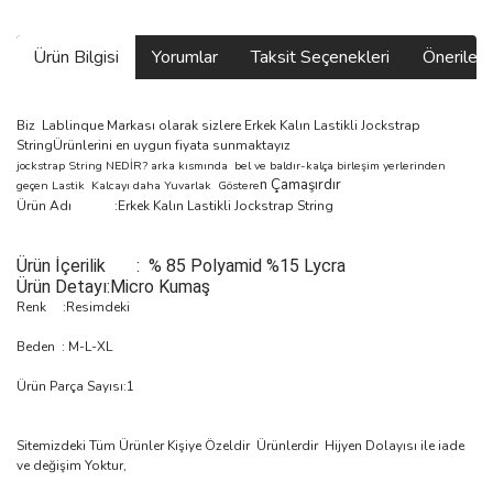
Ürün Bilgisi
Yorumlar
Taksit Seçenekleri
Önerilerin
Biz Lablinque Markası olarak sizlere Erkek Kalın Lastikli Jockstrap
StringÜrünlerini en uygun fiyata sunmaktayız
jockstrap String NEDİR?
arka kısmında bel ve baldır-kalça birleşim yerlerinden
n Çamaşırdır
geçen Lastik Kalcayı daha Yuvarlak Göstere
Ürün Adı :Erkek Kalın Lastikli Jockstrap String
Ürün
İçerilik
:
% 85 Polyamid %15 Lycra
Ürün Detayı:Micro Kumaş
Renk :Resimdeki
Beden : M-L-XL
Ürün Parça Sayısı:1
Sitemizdeki Tüm Ürünler Kişiye Özeldir Ürünlerdir Hijyen Dolayısı ile iade
ve değişim Yoktur,