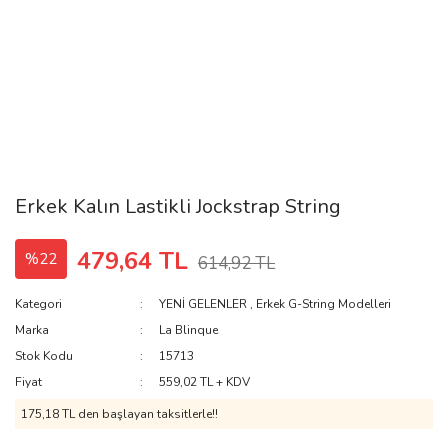
Erkek Kalın Lastikli Jockstrap String
479,64 TL
%22
614,92 TL
Kategori
YENİ GELENLER
,
Erkek G-String Modelleri
Marka
La Blinque
Stok Kodu
15713
Fiyat
559,02 TL + KDV
175,18 TL den başlayan taksitlerle!!