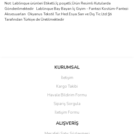
Not: Lablinque ürünleri Etiketli,İç poşetli,Ürün Resimli Kutularda
Gönderilmektedir Lablinque Bay Bayan İç Giyim - Fantezi Kostüm-Fantezi
Aksesuarları Okyanus Tekstil Tur.Hed.Esya.San ve Dış Tic.Ltd.Şti
Tarafından Türkiye de Üretilmektedir
Bu ürünün fiyat bilgisi, resim, ürün açıklamalarında ve diğer
konularda yetersiz gördüğünüz noktaları öneri formunu kullanarak
Bu ürüne ilk yorumu siz yapın!
KURUMSAL
tarafımıza iletebilirsiniz.
Görüş ve önerileriniz için teşekkür ederiz.
İletişim
Yorum Yaz
Kargo Takibi
Ürün resmi kalitesiz, bozuk veya görüntülenemiyor.
Havale Bildirim Formu
Ürün açıklamasında eksik bilgiler bulunuyor.
Sipariş Sorgula
Ürün bilgilerinde hatalar bulunuyor.
İletişim Formu
Ürün fiyatı diğer sitelerden daha pahalı.
Bu ürüne benzer farklı alternatifler olmalı.
ALIŞVERİŞ
Mesafeli Satış Sözleşmesi