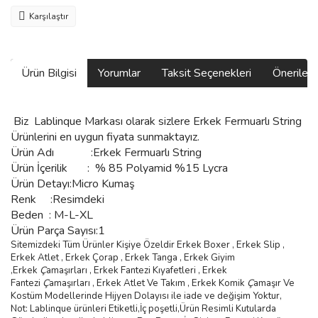
Karşılaştır
Ürün Bilgisi
Yorumlar
Taksit Seçenekleri
Önerilerin
Biz
Lablinque Markası
olarak sizlere
Erkek Fermuarlı String
Ürünlerini
en uygun fiyata sunmaktayız.
Ürün Adı :
Erkek Fermuarlı String
Ürün
İçerilik
:
% 85 Polyamid %15 Lycra
Ürün Detayı:Micro Kumaş
Renk :Resimdeki
Beden :
M-L-XL
Ürün Parça Sayısı:1
Sitemizdeki Tüm Ürünler Kişiye Özeldir Erkek Boxer , Erkek Slip ,
Erkek Atlet , Erkek
Ç
orap , Erkek Tanga , Erkek Giyim
,
Erkek
Ç
ama
şı
rlar
ı ,
Erkek Fantezi K
ı
yafetleri
,
Erkek
Fantezi
Ç
ama
şı
rlar
ı ,
Erkek Atlet Ve Tak
ı
m
,
Erkek Komik
Ç
ama
şı
r Ve
Kostüm
Modellerinde Hijyen Dolayısı ile iade ve değişim Yoktur,
Not: Lablinque ürünleri Etiketli,İç poşetli,Ürün Resimli Kutularda