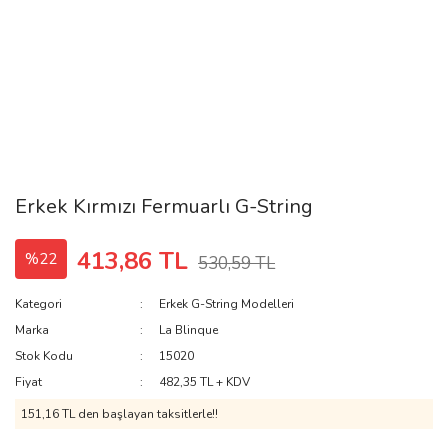
Erkek Kırmızı Fermuarlı G-String
413,86 TL
%22
530,59 TL
Kategori
Erkek G-String Modelleri
Marka
La Blinque
Stok Kodu
15020
Fiyat
482,35 TL + KDV
151,16 TL den başlayan taksitlerle!!