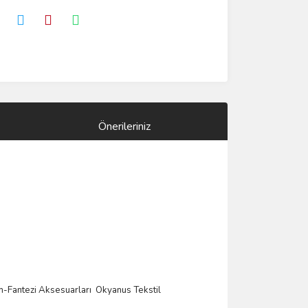
Önerileriniz
m-Fantezi Aksesuarlar
ı
Okyanus Tekstil