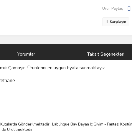
Ürün Paylaş :
Karşılaştır
Yorumlar
Taksit Seçenekleri
omik Çamaşır
Ürünlerini
en uygun fiyata sunmaktayız.
rethane
mli Kutularda Gönderilmektedir
Lablinque Bay Bayan
İ
ç
Giyim - Fantezi Kost
ü
e de
Ü
retilmektedir