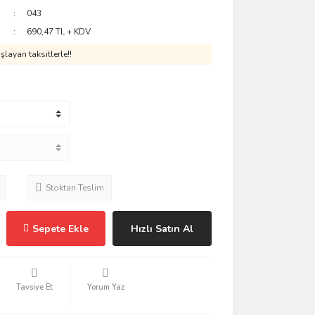
043
690,47 TL + KDV
layan taksitlerle!!
Stoktan Teslim
Sepete Ekle
Hızlı Satın Al
Tavsiye Et
Yorum Yaz