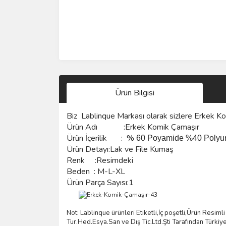
Ürün Bilgisi
Biz
Lablinque Markası
olarak sizlere
Erkek K
Ürün Adı :Erkek Komik Çamaşır
Ürün
İçerilik
:
%
60 Poyamide %40 Polyu
Ürün Detayı:Lak ve File Kumaş
Renk :Resimdeki
Beden :
M-L-XL
Ürün Parça Sayısı:1
Not: Lablinque ürünleri Etiketli,İç poşetli,Ürün Resi
Tur.Hed.Esya.San ve D
ış
Tic.Ltd.
Ş
ti Taraf
ı
ndan T
ü
rkiy