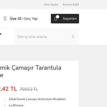
Ana Sayfa
Kırmızı AŞKI
Üye Ol
Giriş Yap
Sepetim
/
r
mik Çamaşır Tarantula
ue
,42 TL
759,52 TL
Erkek Komik Çamaşır Ve Kostüm Modelleri
La Blinque