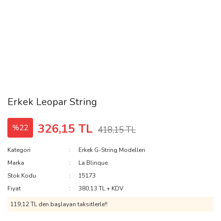
Erkek Leopar String
326,15 TL
%22
418,15 TL
Kategori
Erkek G-String Modelleri
Marka
La Blinque
Stok Kodu
15173
Fiyat
380,13 TL + KDV
119,12 TL den başlayan taksitlerle!!