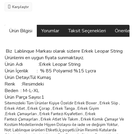
Karşılaştır
Ürün Bilgisi
Yorumlar
Taksit Seçenekleri
Önerilerin
Biz
Lablinque Markası
olarak sizlere
Erkek Leopar String
Ürünlerini
en uygun fiyata sunmaktayız.
Ürün Adı :
Erkek Leopar String
Ürün
İçerilik
:
% 85 Polyamid %15 Lycra
Ürün Detayı:Tül Kumaş
Renk :Resimdeki
Beden :
M-L-XL
Ürün Parça Sayısı:1
Sitemizdeki Tüm Ürünler Kişiye Özeldir Erkek Boxer , Erkek Slip ,
Erkek Atlet , Erkek
Ç
orap , Erkek Tanga , Erkek Giyim
,
Erkek
Ç
ama
şı
rlar
ı ,
Erkek Fantezi K
ı
yafetleri
,
Erkek
Fantezi
Ç
ama
şı
rlar
ı ,
Erkek Atlet Ve Tak
ı
m
,
Erkek Komik
Ç
ama
şı
r Ve
Kostüm
Modellerinde Hijyen Dolayısı ile iade ve değişim Yoktur,
Not: Lablinque ürünleri Etiketli,İç poşetli,Ürün Resimli Kutularda