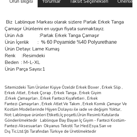
Ürün Bilgisi
Yorumlar
Taksit Seçenekleri
Önerilerin
Biz
Lablinque Markası
olarak sizlere
Parlak Erkek Tanga
Çamaşır Ürünlerini
en uygun fiyata sunmaktayız.
Ürün Adı :Parlak Erkek Tanga Çamaşır
Ürün
İçerilik
:
%
60 Poyamide %40 Polyurethane
Ürün Detayı: Lame Kumaş
Renk :Resimdeki
Beden :
M-L-XL
Ürün Parça Sayısı:1
Sitemizdeki Tüm Ürünler Kişiye Özeldir Erkek Boxer , Erkek Slip ,
Erkek Atlet , Erkek
Ç
orap , Erkek Tanga , Erkek Giyim
,
Erkek
Ç
ama
şı
rlar
ı ,
Erkek Fantezi K
ı
yafetleri
,
Erkek
Fantezi
Ç
ama
şı
rlar
ı ,
Erkek Atlet Ve Tak
ı
m
,
Erkek Komik
Ç
ama
şı
r Ve
Kostüm
Modellerinde Hijyen Dolayısı ile iade ve değişim Yoktur,
Not: Lablinque ürünleri Etiketli,İç poşetli,Ürün Resimli Kutularda
Gönderilmektedir
Lablinque Bay Bayan
İ
ç
Giyim - Fantezi Kost
ü
m-
Fantezi Aksesuarlar
ı
Okyanus Tekstil Tur.Hed.Esya.San ve
D
ış
Tic.Ltd.
Ş
ti Taraf
ı
ndan T
ü
rkiye de
Ü
retilmektedir