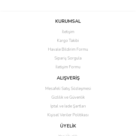
Bu ürünün fiyat bilgisi, resim, ürün açıklamalarında ve diğer
konularda yetersiz gördüğünüz noktaları öneri formunu kullanarak
Bu ürüne ilk yorumu siz yapın!
KURUMSAL
tarafımıza iletebilirsiniz.
Görüş ve önerileriniz için teşekkür ederiz.
İletişim
Yorum Yaz
Kargo Takibi
Ürün resmi kalitesiz, bozuk veya görüntülenemiyor.
Havale Bildirim Formu
Ürün açıklamasında eksik bilgiler bulunuyor.
Sipariş Sorgula
Ürün bilgilerinde hatalar bulunuyor.
İletişim Formu
Ürün fiyatı diğer sitelerden daha pahalı.
Bu ürüne benzer farklı alternatifler olmalı.
ALIŞVERİŞ
Mesafeli Satış Sözleşmesi
Gizlilik ve Güvenlik
İptal ve İade Şartları
Kişisel Veriler Politikası
Gönder
ÜYELİK