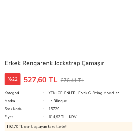
Erkek Rengarenk Jockstrap Çamaşır
527,60 TL
%22
676,41 TL
Kategori
YENİ GELENLER
,
Erkek G-String Modelleri
Marka
La Blinque
Stok Kodu
15729
Fiyat
614,92 TL + KDV
192,70 TL den başlayan taksitlerle!!