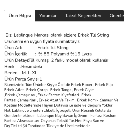
Ürün Bilgisi
Yorumlar
Taksit Seçenekleri
Önerilerin
Biz
Lablinque Markası
olarak sizlere
Erkek Tül String
Ürünlerini
en uygun fiyata sunmaktayız.
Ürün Adı :
Erkek Tül String
Ürün
İçerilik
:
% 85 Polyamid %15 Lycra
Ürün Detayı:Tül Kumaş 2 farklı model olarak kullanılır
Renk :Resimdeki
Beden :
M-L-XL
Ürün Parça Sayısı:1
Sitemizdeki Tüm Ürünler Kişiye Özeldir Erkek Boxer , Erkek Slip ,
Erkek Atlet , Erkek
Ç
orap , Erkek Tanga , Erkek Giyim
,
Erkek
Ç
ama
şı
rlar
ı ,
Erkek Fantezi K
ı
yafetleri
,
Erkek
Fantezi
Ç
ama
şı
rlar
ı ,
Erkek Atlet Ve Tak
ı
m
,
Erkek Komik
Ç
ama
şı
r Ve
Kostüm
Modellerinde Hijyen Dolayısı ile iade ve değişim Yoktur,
Not: Lablinque ürünleri Etiketli,İç poşetli,Ürün Resimli Kutularda
Gönderilmektedir
Lablinque Bay Bayan
İ
ç
Giyim - Fantezi Kost
ü
m-
Fantezi Aksesuarlar
ı
Okyanus Tekstil Tur.Hed.Esya.San ve
D
ış
Tic.Ltd.
Ş
ti Taraf
ı
ndan T
ü
rkiye de
Ü
retilmektedir