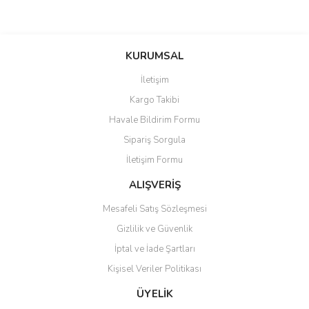
Bu ürünün fiyat bilgisi, resim, ürün açıklamalarında ve diğer
konularda yetersiz gördüğünüz noktaları öneri formunu kullanarak
Bu ürüne ilk yorumu siz yapın!
KURUMSAL
tarafımıza iletebilirsiniz.
Görüş ve önerileriniz için teşekkür ederiz.
İletişim
Yorum Yaz
Kargo Takibi
Ürün resmi kalitesiz, bozuk veya görüntülenemiyor.
Havale Bildirim Formu
Ürün açıklamasında eksik bilgiler bulunuyor.
Sipariş Sorgula
Ürün bilgilerinde hatalar bulunuyor.
İletişim Formu
Ürün fiyatı diğer sitelerden daha pahalı.
Bu ürüne benzer farklı alternatifler olmalı.
ALIŞVERİŞ
Mesafeli Satış Sözleşmesi
Gizlilik ve Güvenlik
İptal ve İade Şartları
Kişisel Veriler Politikası
Gönder
ÜYELİK