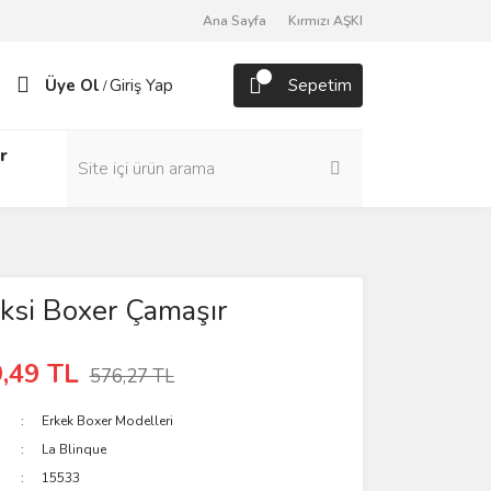
Ana Sayfa
Kırmızı AŞKI
Üye Ol
Giriş Yap
Sepetim
/
r
ksi Boxer Çamaşır
,49 TL
576,27 TL
Erkek Boxer Modelleri
La Blinque
15533