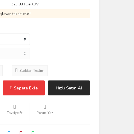
523,88 TL + KDV
layan taksitlerle!!
Stoktan Teslim
Sepete Ekle
Hızlı Satın Al
Tavsiye Et
Yorum Yaz