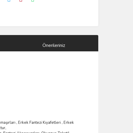
Önerileriniz
ama
şı
rlar
ı ,
Erkek Fantezi K
ı
yafetleri
,
Erkek
tur,