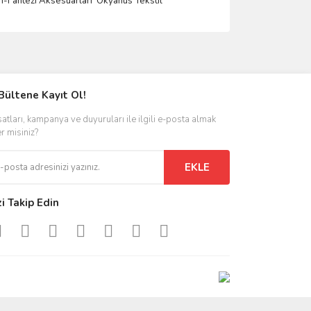
m-Fantezi Aksesuarlar
ı
Okyanus Tekstil
ımıza iletebilirsiniz.
Bültene Kayıt Ol!
satları, kampanya ve duyuruları ile ilgili e-posta almak
er misiniz?
EKLE
zi Takip Edin