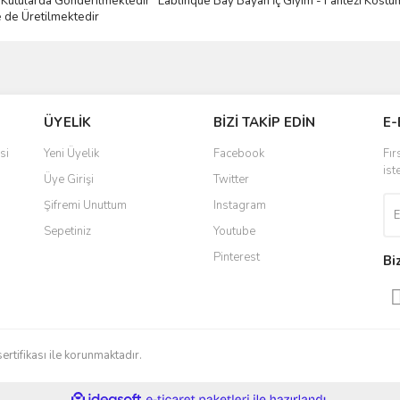
mli Kutularda Gönderilmektedir
Lablinque Bay Bayan
İ
ç
Giyim - Fantezi Kost
ü
e de
Ü
retilmektedir
ve diğer konularda yetersiz gördüğünüz noktaları öneri formunu kullanarak taraf
Bu ürüne ilk yorumu siz yapın!
ÜYELİK
BİZİ TAKİP EDİN
E-
r.
Yorum Yaz
si
Yeni Üyelik
Facebook
Fır
ist
Üye Girişi
Twitter
Şifremi Unuttum
Instagram
Sepetiniz
Youtube
Pinterest
Bi
Gönder
sertifikası ile korunmaktadır.
ile
ideasoft
e-