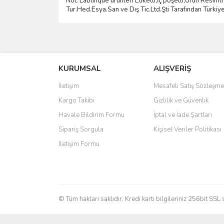
Not: Lablinque ürünleri Etiketli,İç poşetli,Ürün Resi
Tur.Hed.Esya.San ve D
ış
Tic.Ltd.
Ş
ti Taraf
ı
ndan T
ü
rkiy
Bu ürünün fiyat bilgisi, resim, ürün açıklamalarında 
Görüş ve önerileriniz için teşekkür ederiz.
KURUMSAL
ALIŞVERİŞ
Ürün resmi kalitesiz, bozuk veya görüntülenemiyo
Ürün açıklamasında eksik bilgiler bulunuyor.
İletişim
Mesafeli Satış Sözleşme
Ürün bilgilerinde hatalar bulunuyor.
Kargo Takibi
Gizlilik ve Güvenlik
Ürün fiyatı diğer sitelerden daha pahalı.
Havale Bildirim Formu
İptal ve İade Şartları
Bu ürüne benzer farklı alternatifler olmalı.
Sipariş Sorgula
Kişisel Veriler Politikası
İletişim Formu
© Tüm hakları saklıdır. Kredi kartı bilgileriniz 256bit SSL 