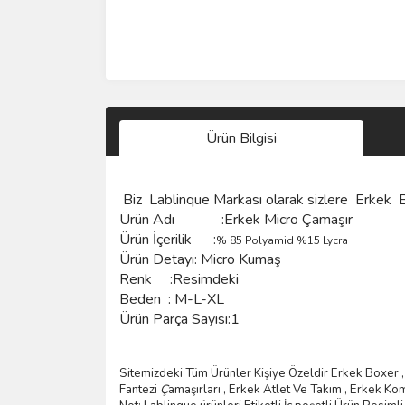
Ürün Bilgisi
Biz
Lablinque Markası
olarak sizlere
Erkek B
Ürün Adı :Erkek Micro Çamaşır
Ürün
İçerilik
:
% 85 Polyamid %15 Lycra
Ürün Detayı: Micro Kumaş
Renk :Resimdeki
Beden :
M-L-XL
Ürün Parça Sayısı:1
Sitemizdeki Tüm Ürünler Kişiye Özeldir Erkek Boxer , 
Fantezi
Ç
ama
şı
rlar
ı ,
Erkek Atlet Ve Tak
ı
m
,
Erkek Ko