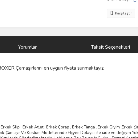
Karşılaştır
Yorumlar
Taksit Seçenekleri
OXER Çamaşırlarını
en uygun fiyata sunmaktayız.
Erkek Slip , Erkek Atlet , Erkek
Ç
orap , Erkek Tanga , Erkek Giyim ,
Erkek
Ç
mik
Ç
ama
şı
r Ve Kostüm
Modellerinde Hijyen Dolayısı ile iade ve değişim Yok