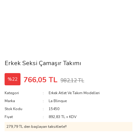
Erkek Seksi Çamaşır Takımı
766,05 TL
%22
982,12 TL
Kategori
Erkek Atlet Ve Takım Modelleri
Marka
La Blinque
Stok Kodu
15450
Fiyat
892,83 TL + KDV
279,79 TL den başlayan taksitlerle!!