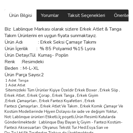
Ürün Bilgisi
Yorumlar
Taksit Seçenekleri
Önerilerin
Biz
Lablinque Markası
olarak sizlere
Erkek Atlet & Tanga
Takım Ürünlerini
en uygun fiyata sunmaktayız.
Ürün Adı :
Erkek Seksi Çamaşır Takımı
Ürün
İçerilik
:
% 85 Polyamid %15 Lycra
Ürün Detayı:Tül Kumaş- Poplin
Renk :Resimdeki
Beden :
M-L-XL
Ürün Parça Sayısı:2
1 Adet Tanga
1 Adet Atlet
Sitemizdeki Tüm Ürünler Kişiye Özeldir Erkek Boxer , Erkek Slip ,
Erkek Atlet , Erkek
Ç
orap , Erkek Tanga , Erkek Giyim
,
Erkek
Ç
ama
şı
rlar
ı ,
Erkek Fantezi K
ı
yafetleri
,
Erkek
Fantezi
Ç
ama
şı
rlar
ı ,
Erkek Atlet Ve Tak
ı
m
,
Erkek Komik
Ç
ama
şı
r Ve
Kostüm
Modellerinde Hijyen Dolayısı ile iade ve değişim Yoktur,
Not: Lablinque ürünleri Etiketli,İç poşetli,Ürün Resimli Kutularda
Gönderilmektedir
Lablinque Bay Bayan
İ
ç
Giyim - Fantezi Kost
ü
m-
Fantezi Aksesuarlar
ı
Okyanus Tekstil Tur.Hed.Esya.San ve