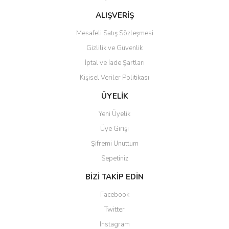
Bu ürüne benzer farklı alternatifler olmalı.
ALIŞVERİŞ
Mesafeli Satış Sözleşmesi
Gizlilik ve Güvenlik
İptal ve İade Şartları
Kişisel Veriler Politikası
Gönder
ÜYELİK
Yeni Üyelik
Üye Girişi
Şifremi Unuttum
Sepetiniz
BİZİ TAKİP EDİN
Facebook
Twitter
Instagram