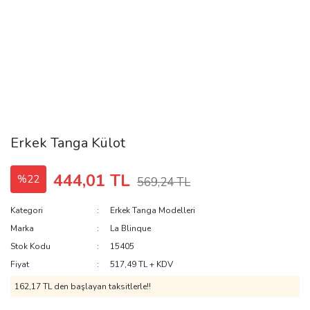
Erkek Tanga Külot
444,01 TL
%22
569,24 TL
Kategori
Erkek Tanga Modelleri
Marka
La Blinque
Stok Kodu
15405
Fiyat
517,49 TL + KDV
162,17 TL den başlayan taksitlerle!!