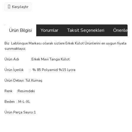
Karşılaştır
Ürün Bilgisi
Yorumlar
Taksit Seçenekleri
Önerilerin
Biz Lablinque Markası olarak sizlere Erkek Külot Ürünlerini en uygun fiyata
sunmaktayız.
Ürün Adı :Erkek Mavi Tanga Külot
Ürün İçerilik : % 85 Polyamid %15 Lycra
Ürün Detayı: Tül Kumaş
Renk :Resimdeki
Beden : M-L-XL
Ürün Parça Sayısı:1