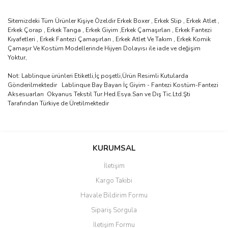
Sitemizdeki Tüm Ürünler Kişiye Özeldir Erkek Boxer , Erkek Slip , Erkek Atlet ,
Erkek Çorap , Erkek Tanga , Erkek Giyim ,Erkek Çamaşırları , Erkek Fantezi
Kıyafetleri , Erkek Fantezi Çamaşırları , Erkek Atlet Ve Takım , Erkek Komik
Çamaşır Ve Kostüm Modellerinde Hijyen Dolayısı ile iade ve değişim
Yoktur,
Not: Lablinque ürünleri Etiketli,İç poşetli,Ürün Resimli Kutularda
Gönderilmektedir Lablinque Bay Bayan İç Giyim - Fantezi Kostüm-Fantezi
Aksesuarları Okyanus Tekstil Tur.Hed.Esya.San ve Dış Tic.Ltd.Şti
Tarafından Türkiye de Üretilmektedir
Bu ürünün fiyat bilgisi, resim, ürün açıklamalarında ve diğer
konularda yetersiz gördüğünüz noktaları öneri formunu kullanarak
Bu ürüne ilk yorumu siz yapın!
KURUMSAL
tarafımıza iletebilirsiniz.
Görüş ve önerileriniz için teşekkür ederiz.
İletişim
Yorum Yaz
Kargo Takibi
Ürün resmi kalitesiz, bozuk veya görüntülenemiyor.
Havale Bildirim Formu
Ürün açıklamasında eksik bilgiler bulunuyor.
Sipariş Sorgula
Ürün bilgilerinde hatalar bulunuyor.
İletişim Formu
Ürün fiyatı diğer sitelerden daha pahalı.