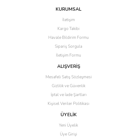
konularda yetersiz gördüğünüz noktaları öneri formunu kullanarak
Bu ürüne ilk yorumu siz yapın!
KURUMSAL
tarafımıza iletebilirsiniz.
Görüş ve önerileriniz için teşekkür ederiz.
İletişim
Yorum Yaz
Kargo Takibi
Ürün resmi kalitesiz, bozuk veya görüntülenemiyor.
Havale Bildirim Formu
Ürün açıklamasında eksik bilgiler bulunuyor.
Sipariş Sorgula
Ürün bilgilerinde hatalar bulunuyor.
İletişim Formu
Ürün fiyatı diğer sitelerden daha pahalı.
Bu ürüne benzer farklı alternatifler olmalı.
ALIŞVERİŞ
Mesafeli Satış Sözleşmesi
Gizlilik ve Güvenlik
İptal ve İade Şartları
Kişisel Veriler Politikası
Gönder
ÜYELİK
Yeni Üyelik
Üye Girişi