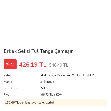
Erkek Seksi Tül Tanga Çamaşır
426,19 TL
%22
546,40 TL
Kategori
Erkek Tanga Modelleri
,
YENİ GELENLER
Marka
La Blinque
Stok Kodu
15835
Fiyat
496,73 TL + KDV
155,66 TL den başlayan taksitlerle!!