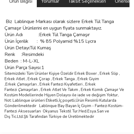
Ürün Bilgisi
Yorumlar
Taksit Seçenekleri
Önerilerin
Biz
Lablinque Markası
olarak sizlere
Erkek Tül Tanga
Çamaşır Ürünlerini
en uygun fiyata sunmaktayız.
Ürün Adı :
Erkek Tül Tanga Çamaşır
Ürün
İçerilik
:
% 85 Polyamid %15 Lycra
Ürün Detayı:Tül Kumaş
Renk :Resimdeki
Beden :
M-L-XL
Ürün Parça Sayısı:1
Sitemizdeki Tüm Ürünler Kişiye Özeldir Erkek Boxer , Erkek Slip ,
Erkek Atlet , Erkek
Ç
orap , Erkek Tanga , Erkek Giyim
,
Erkek
Ç
ama
şı
rlar
ı ,
Erkek Fantezi K
ı
yafetleri
,
Erkek
Fantezi
Ç
ama
şı
rlar
ı ,
Erkek Atlet Ve Tak
ı
m
,
Erkek Komik
Ç
ama
şı
r Ve
Kostüm
Modellerinde Hijyen Dolayısı ile iade ve değişim Yoktur,
Not: Lablinque ürünleri Etiketli,İç poşetli,Ürün Resimli Kutularda
Gönderilmektedir
Lablinque Bay Bayan
İ
ç
Giyim - Fantezi Kost
ü
m-
Fantezi Aksesuarlar
ı
Okyanus Tekstil Tur.Hed.Esya.San ve
D
ış
Tic.Ltd.
Ş
ti Taraf
ı
ndan T
ü
rkiye de
Ü
retilmektedir
Bu ürünün fiyat bilgisi, resim, ürün açıklamalarında ve diğer