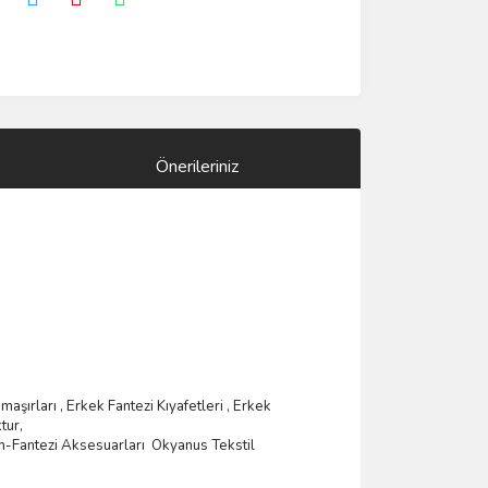
Önerileriniz
ama
şı
rlar
ı ,
Erkek Fantezi K
ı
yafetleri
,
Erkek
tur,
m-Fantezi Aksesuarlar
ı
Okyanus Tekstil