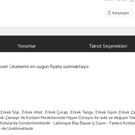
Karşılaştır
Yorumlar
Taksit Seçenekleri
xer Ürünlerini
en uygun fiyata sunmaktayız.
Erkek Slip , Erkek Atlet , Erkek
Ç
orap , Erkek Tanga , Erkek Giyim ,
Erkek
Ç
mik
Ç
ama
şı
r Ve Kostüm
Modellerinde Hijyen Dolayısı ile iade ve değişim Yok
mli Kutularda Gönderilmektedir
Lablinque Bay Bayan
İ
ç
Giyim - Fantezi Kost
ü
e de
Ü
retilmektedir