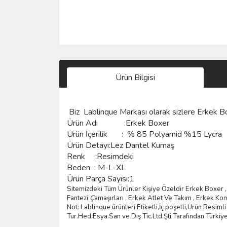
Ürün Bilgisi
Biz
Lablinque Markası
olarak sizlere
Erkek Bo
Ürün Adı :
Erkek Boxer
Ürün
İçerilik
:
% 85 Polyamid %15 Lycra
Ürün Detayı:Lez Dantel Kumaş
Renk :Resimdeki
Beden :
M-L-XL
Ürün Parça Sayısı:1
Sitemizdeki Tüm Ürünler Kişiye Özeldir Erkek Boxer , 
Fantezi
Ç
ama
şı
rlar
ı ,
Erkek Atlet Ve Tak
ı
m
,
Erkek Ko
Not: Lablinque ürünleri Etiketli,İç poşetli,Ürün Resi
Tur.Hed.Esya.San ve D
ış
Tic.Ltd.
Ş
ti Taraf
ı
ndan T
ü
rkiy