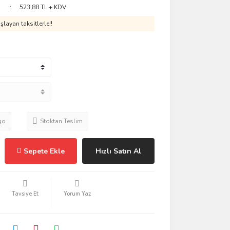
523,88 TL + KDV
layan taksitlerle!!
go
Stoktan Teslim
Sepete Ekle
Hızlı Satın Al
Tavsiye Et
Yorum Yaz