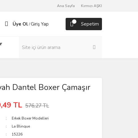
Ana Sayfa
Kırmızı AŞKI
Üye Ol
Giriş Yap
Sepetim
/
r
yah Dantel Boxer Çamaşır
,49 TL
576,27 TL
Erkek Boxer Modelleri
La Blinque
15226