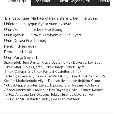
Ürün Bilgisi
Yorumlar
Taksit Seçenekleri
Önerilerin
Biz
Lablinque Markası
olarak sizlere
Erkek File String
Ürünlerini
en uygun fiyata sunmaktayız.
Ürün Adı :
Erkek File String
Ürün
İçerilik
:
% 85 Polyamid %15 Lycra
Ürün Detayı:File Kumaş
Renk :Resimdeki
Beden :
M-L-XL
Ürün Parça Sayısı:1
Sitemizdeki Tüm Ürünler Kişiye Özeldir Erkek Boxer , Erkek Slip ,
Erkek Atlet , Erkek
Ç
orap , Erkek Tanga , Erkek Giyim
,
Erkek
Ç
ama
şı
rlar
ı ,
Erkek Fantezi K
ı
yafetleri
,
Erkek
Fantezi
Ç
ama
şı
rlar
ı ,
Erkek Atlet Ve Tak
ı
m
,
Erkek Komik
Ç
ama
şı
r Ve
Kostüm
Modellerinde Hijyen Dolayısı ile iade ve değişim Yoktur,
Not: Lablinque ürünleri Etiketli,İç poşetli,Ürün Resimli Kutularda
Gönderilmektedir
Lablinque Bay Bayan
İ
ç
Giyim - Fantezi Kost
ü
m-
Fantezi Aksesuarlar
ı
Okyanus Tekstil Tur.Hed.Esya.San ve
D
ış
Tic.Ltd.
Ş
ti Taraf
ı
ndan T
ü
rkiye de
Ü
retilmektedir
Bu ürünün fiyat bilgisi, resim, ürün açıklamalarında ve diğer