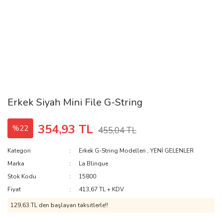
Erkek Siyah Mini File G-String
354,93 TL
%22
455,04 TL
Kategori
Erkek G-String Modelleri
,
YENİ GELENLER
Marka
La Blinque
Stok Kodu
15800
Fiyat
413,67 TL + KDV
129,63 TL den başlayan taksitlerle!!