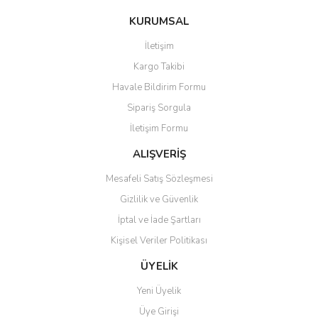
konularda yetersiz gördüğünüz noktaları öneri formunu kullanarak
Bu ürüne ilk yorumu siz yapın!
KURUMSAL
tarafımıza iletebilirsiniz.
Görüş ve önerileriniz için teşekkür ederiz.
İletişim
Yorum Yaz
Kargo Takibi
Ürün resmi kalitesiz, bozuk veya görüntülenemiyor.
Havale Bildirim Formu
Ürün açıklamasında eksik bilgiler bulunuyor.
Sipariş Sorgula
Ürün bilgilerinde hatalar bulunuyor.
İletişim Formu
Ürün fiyatı diğer sitelerden daha pahalı.
Bu ürüne benzer farklı alternatifler olmalı.
ALIŞVERİŞ
Mesafeli Satış Sözleşmesi
Gizlilik ve Güvenlik
İptal ve İade Şartları
Kişisel Veriler Politikası
Gönder
ÜYELİK
Yeni Üyelik
Üye Girişi