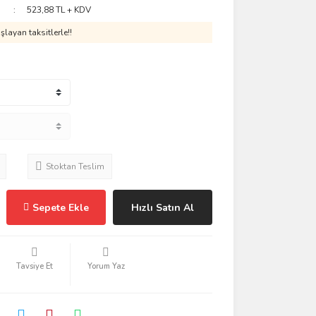
523,88 TL + KDV
layan taksitlerle!!
Stoktan Teslim
Sepete Ekle
Hızlı Satın Al
Tavsiye Et
Yorum Yaz