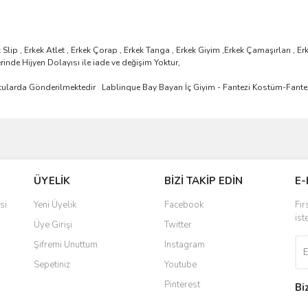
Slip , Erkek Atlet , Erkek Çorap , Erkek Tanga , Erkek Giyim ,Erkek Çamaşırları , Erke
nde Hijyen Dolayısı ile iade ve değişim Yoktur,
i Kutularda Gönderilmektedir Lablinque Bay Bayan İç Giyim - Fantezi Kostüm-Fant
ve diğer konularda yetersiz gördüğünüz noktaları öneri formunu kullanarak taraf
Bu ürüne ilk yorumu siz yapın!
ÜYELİK
BİZİ TAKİP EDİN
E-
r.
Yorum Yaz
si
Yeni Üyelik
Facebook
Fır
ist
Üye Girişi
Twitter
Şifremi Unuttum
Instagram
Sepetiniz
Youtube
Pinterest
Bi