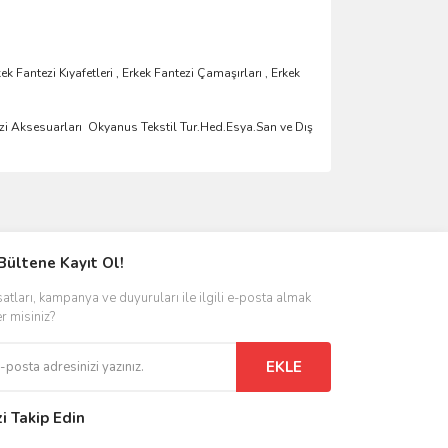
k Fantezi Kıyafetleri , Erkek Fantezi Çamaşırları , Erkek
ezi Aksesuarları Okyanus Tekstil Tur.Hed.Esya.San ve Dış
ımıza iletebilirsiniz.
Bültene Kayıt Ol!
satları, kampanya ve duyuruları ile ilgili e-posta almak
er misiniz?
EKLE
zi Takip Edin