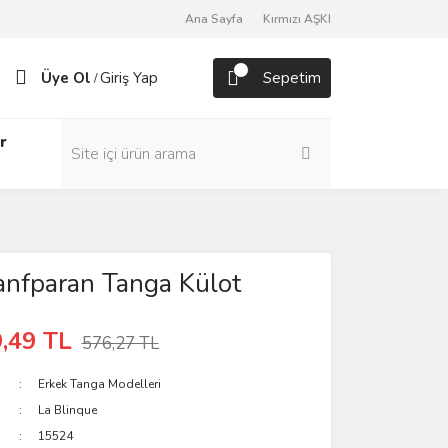
Ana Sayfa
Kırmızı AŞKI
Üye Ol
Giriş Yap
Sepetim
/
r
anfparan Tanga Külot
,49 TL
576,27 TL
Erkek Tanga Modelleri
La Blinque
15524