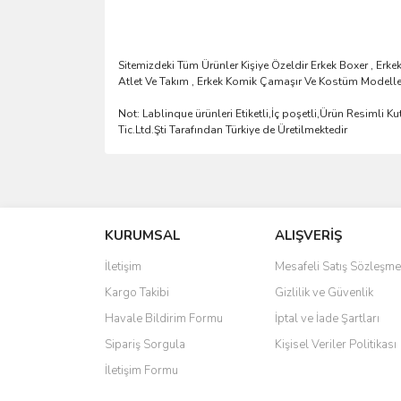
Sitemizdeki Tüm Ürünler Kişiye Özeldir Erkek Boxer , Erkek 
Atlet Ve Takım , Erkek Komik Çamaşır Ve Kostüm Modelleri
Not: Lablinque ürünleri Etiketli,İç poşetli,Ürün Resiml
Tic.Ltd.Şti Tarafından Türkiye de Üretilmektedir
Bu ürünün fiyat bilgisi, resim, ürün açıklamalarında 
Görüş ve önerileriniz için teşekkür ederiz.
KURUMSAL
ALIŞVERİŞ
Ürün resmi kalitesiz, bozuk veya görüntülenemiyo
Ürün açıklamasında eksik bilgiler bulunuyor.
İletişim
Mesafeli Satış Sözleşme
Ürün bilgilerinde hatalar bulunuyor.
Kargo Takibi
Gizlilik ve Güvenlik
Ürün fiyatı diğer sitelerden daha pahalı.
Havale Bildirim Formu
İptal ve İade Şartları
Bu ürüne benzer farklı alternatifler olmalı.
Sipariş Sorgula
Kişisel Veriler Politikası
İletişim Formu