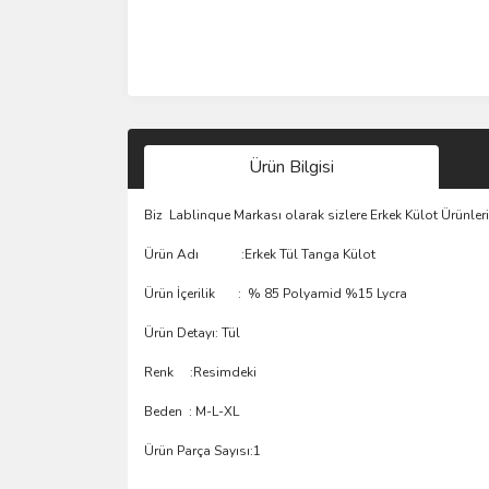
Ürün Bilgisi
Biz Lablinque Markası olarak sizlere Erkek Külot Ürünler
Ürün Adı :Erkek Tül Tanga Külot
Ürün İçerilik : % 85 Polyamid %15 Lycra
Ürün Detayı: Tül
Renk :Resimdeki
Beden : M-L-XL
Ürün Parça Sayısı:1