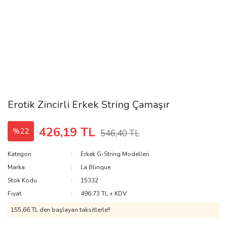
Erotik Zincirli Erkek String Çamaşır
426,19 TL
%22
546,40 TL
Kategori
Erkek G-String Modelleri
Marka
La Blinque
Stok Kodu
15332
Fiyat
496,73 TL + KDV
155,66 TL den başlayan taksitlerle!!