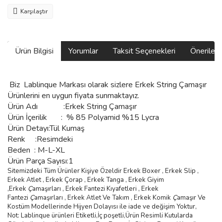
Karşılaştır
Ürün Bilgisi
Yorumlar
Taksit Seçenekleri
Önerilerin
Biz
Lablinque Markası
olarak sizlere
Erkek String Çamaşır
Ürünlerini
en uygun fiyata sunmaktayız.
Ürün Adı :
Erkek String Çamaşır
Ürün
İçerilik
:
% 85 Polyamid %15 Lycra
Ürün Detayı:Tül Kumaş
Renk :Resimdeki
Beden :
M-L-XL
Ürün Parça Sayısı:1
Sitemizdeki Tüm Ürünler Kişiye Özeldir Erkek Boxer , Erkek Slip ,
Erkek Atlet , Erkek
Ç
orap , Erkek Tanga , Erkek Giyim
,
Erkek
Ç
ama
şı
rlar
ı ,
Erkek Fantezi K
ı
yafetleri
,
Erkek
Fantezi
Ç
ama
şı
rlar
ı ,
Erkek Atlet Ve Tak
ı
m
,
Erkek Komik
Ç
ama
şı
r Ve
Kostüm
Modellerinde Hijyen Dolayısı ile iade ve değişim Yoktur,
Not: Lablinque ürünleri Etiketli,İç poşetli,Ürün Resimli Kutularda