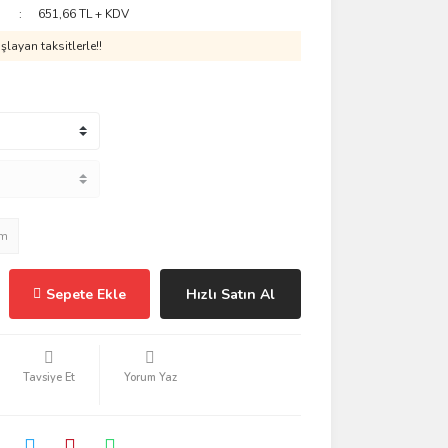
651,66 TL + KDV
layan taksitlerle!!
im
Sepete Ekle
Hızlı Satın Al
Tavsiye Et
Yorum Yaz