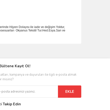
rinde Hijyen Dolayısı ile iade ve değişim Yoktur,
ksesuarlar
ı
Okyanus Tekstil Tur.Hed.Esya.San ve
ımıza iletebilirsiniz.
Bültene Kayıt Ol!
satları, kampanya ve duyuruları ile ilgili e-posta almak
er misiniz?
EKLE
zi Takip Edin