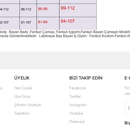
 Body, Bayan Bady ,Fantazi Çamaşı, Fantazi İçgiyim,Fantazi Bayan Çamaşırı Modelle
utularda Gönderilmektedir
Lablinque Bay Bayan
İ
ç
Giyim - Fantezi Kost
ü
m-Fantezi A
ve diğer konularda yetersiz gördüğünüz noktaları öneri formunu kullanarak taraf
Bu ürüne ilk yorumu siz yapın!
ÜYELİK
BİZİ TAKİP EDİN
E-
r.
Yorum Yaz
si
Yeni Üyelik
Facebook
Fır
ist
Üye Girişi
Twitter
Şifremi Unuttum
Instagram
Sepetiniz
Youtube
Pinterest
Bi