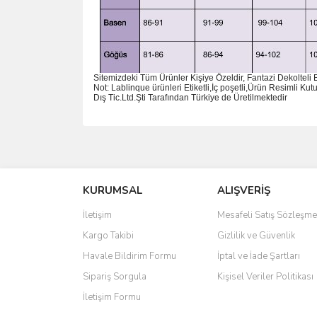
Sitemizdeki Tüm Ürünler Kişiye Özeldir, Fantazi Dekolteli
Not: Lablinque ürünleri Etiketli,İç poşetli,Ürün Resimli K
D
ış
Tic.Ltd.
Ş
ti Taraf
ı
ndan T
ü
rkiye de
Ü
retilmektedir
Bu ürünün fiyat bilgisi, resim, ürün açıklamalarında 
Görüş ve önerileriniz için teşekkür ederiz.
KURUMSAL
ALIŞVERİŞ
Ürün resmi kalitesiz, bozuk veya görüntülenemiyo
Ürün açıklamasında eksik bilgiler bulunuyor.
İletişim
Mesafeli Satış Sözleşme
Ürün bilgilerinde hatalar bulunuyor.
Kargo Takibi
Gizlilik ve Güvenlik
Ürün fiyatı diğer sitelerden daha pahalı.
Havale Bildirim Formu
İptal ve İade Şartları
Bu ürüne benzer farklı alternatifler olmalı.
Sipariş Sorgula
Kişisel Veriler Politikası
İletişim Formu