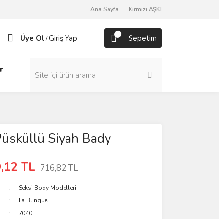
Ana Sayfa
Kırmızı AŞKI
Üye Ol
Giriş Yap
Sepetim
/
r
Püsküllü Siyah Bady
,12 TL
716,82 TL
Seksi Body Modelleri
La Blinque
7040