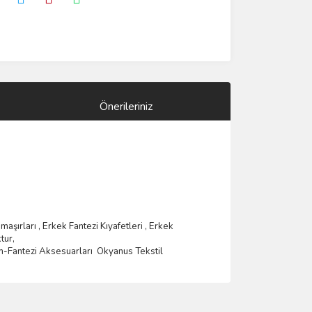
Önerileriniz
ama
şı
rlar
ı ,
Erkek Fantezi K
ı
yafetleri
,
Erkek
tur,
m-Fantezi Aksesuarlar
ı
Okyanus Tekstil
ımıza iletebilirsiniz.