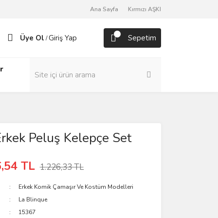
Ana Sayfa
Kırmızı AŞKI
Üye Ol
Giriş Yap
Sepetim
/
r
Erkek Peluş Kelepçe Set
,54 TL
1.226,33 TL
Erkek Komik Çamaşır Ve Kostüm Modelleri
La Blinque
15367