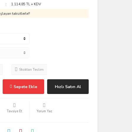
1.114,85 TL + KDV
layan taksitlerle!!
Stoktan Teslim
Sepete Ekle
Hızlı Satın Al
Tavsiye Et
Yorum Yaz