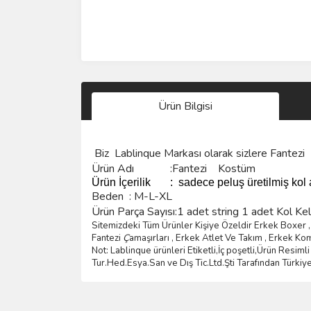
Ürün Bilgisi
Biz
Lablinque Markası
olarak sizlere
Fantezi 
Ürün Adı :
Fantezi Kostüm
Ürün
İçerilik
:
sadece peluş üretilmiş kol
Beden :
M-L-XL
Ürün Parça Sayısı:1 adet string 1 adet Kol K
Sitemizdeki Tüm Ürünler Kişiye Özeldir Erkek Boxer , 
Fantezi
Ç
ama
şı
rlar
ı ,
Erkek Atlet Ve Tak
ı
m
,
Erkek Ko
Not: Lablinque ürünleri Etiketli,İç poşetli,Ürün Resi
Tur.Hed.Esya.San ve D
ış
Tic.Ltd.
Ş
ti Taraf
ı
ndan T
ü
rkiy
Bu ürünün fiyat bilgisi, resim, ürün açıklamalarında 