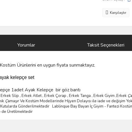
Karşılaştır
Yorumlar
Taksit Seçenekleri
Kostüm Ürünlerini
en uygun fiyata sunmaktayız.
 ayak kelepçe set
elepçe 1adet Ayak Kelepçe bir göz bantı
Erkek Slip , Erkek Atlet , Erkek
Ç
orap , Erkek Tanga , Erkek Giyim ,
Erkek
Ç
mik
Ç
ama
şı
r Ve Kostüm
Modellerinde Hijyen Dolayısı ile iade ve değişim Yok
mli Kutularda Gönderilmektedir
Lablinque Bay Bayan
İ
ç
Giyim - Fantezi Kost
ü
e de
Ü
retilmektedir
ve diğer konularda yetersiz gördüğünüz noktaları öneri formunu kullanarak taraf