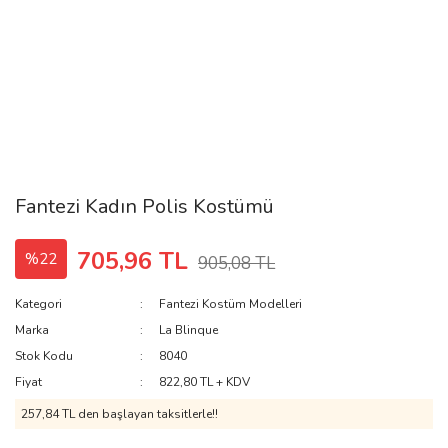
Fantezi Kadın Polis Kostümü
705,96 TL
%22
905,08 TL
Kategori
Fantezi Kostüm Modelleri
Marka
La Blinque
Stok Kodu
8040
Fiyat
822,80 TL + KDV
257,84 TL den başlayan taksitlerle!!