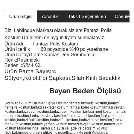
Ürün Bilgisi
Yorumlar
Taksit Seçenekleri
Önerilerin
Biz
Lablinque Markası
olarak sizlere
Fantazi Polis
Kostüm
Ürünlerini
en uygun fiyata sunmaktayız.
Ürün Adı
:
Fantazi Polis Kostüm
Ürün
İçerilik
:
60 poyamide %40 polyurethane
Ürün Detayı:Lame Kumaş Deri Görünümlü
Renk:Resimdeki
Beden :S/M-L/XL
Ürün Parça Sayısı:4
Sütyen,Külot,Fbı Şapkası,Silah Kılıfı Bacaklık
Bayan Beden Ölçüsü
Sitemizdeki Tüm Ürünler Kişiye Özeldir, fantazi hizmetçi kostüm,fantazi
hemşire kostüm,fantazi sekreter kostüm,fantazi kolej kostüm,fantazi şeytan
kostüm,fantazi ceyn kostüm,fantazi gelin kostüm,fantazi noel kostüm,fantazi
dansöz kostüm,fantazi kovboy kostüm,fantazi apaçi kostüm,fantazi leopar
kostüm,fantazi polis kostüm,fantazi fbı kostum,fantazi hırsız kostüm,fantazi
mahkum kostüm,fantazi yarasa kostüm,fantazi tavşan kostüm,fantazi kedi
kostüm Modellerinde Hijyen Dolayısı ile iade ve değişim Yoktur,
Not: Lablinque ürünleri Etiketli,İç poşetli,Ürün Resimli Kutularda