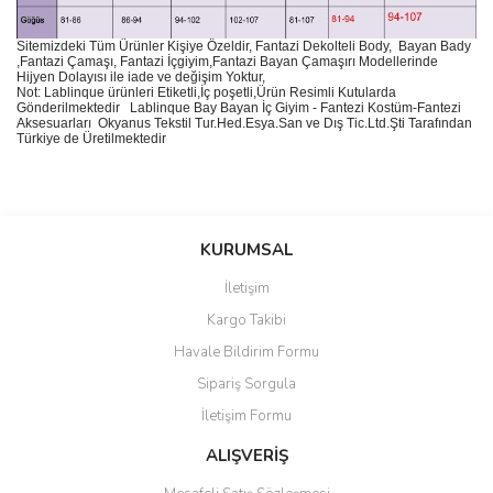
Sitemizdeki Tüm Ürünler Kişiye Özeldir, Fantazi Dekolteli Body, Bayan Bady
,Fantazi Çamaşı, Fantazi İçgiyim,Fantazi Bayan Çamaşırı Modellerinde
Hijyen Dolayısı ile iade ve değişim Yoktur,
Not: Lablinque ürünleri Etiketli,İç poşetli,Ürün Resimli Kutularda
Gönderilmektedir
Lablinque Bay Bayan
İ
ç
Giyim - Fantezi Kost
ü
m-Fantezi
Aksesuarlar
ı
Okyanus Tekstil Tur.Hed.Esya.San ve D
ış
Tic.Ltd.
Ş
ti Taraf
ı
ndan
T
ü
rkiye de
Ü
retilmektedir
Bu ürünün fiyat bilgisi, resim, ürün açıklamalarında ve diğer
konularda yetersiz gördüğünüz noktaları öneri formunu kullanarak
Bu ürüne ilk yorumu siz yapın!
KURUMSAL
tarafımıza iletebilirsiniz.
Görüş ve önerileriniz için teşekkür ederiz.
İletişim
Yorum Yaz
Kargo Takibi
Ürün resmi kalitesiz, bozuk veya görüntülenemiyor.
Havale Bildirim Formu
Ürün açıklamasında eksik bilgiler bulunuyor.
Sipariş Sorgula
Ürün bilgilerinde hatalar bulunuyor.
İletişim Formu
Ürün fiyatı diğer sitelerden daha pahalı.
Bu ürüne benzer farklı alternatifler olmalı.
ALIŞVERİŞ