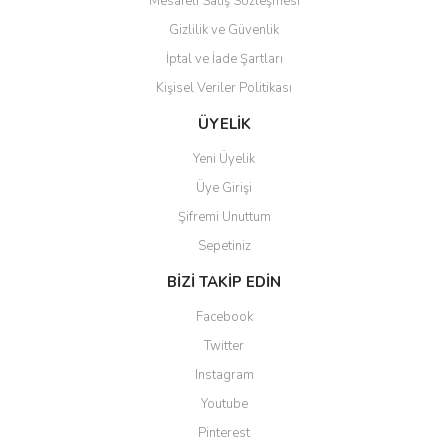
Mesafeli Satış Sözleşmesi
Gizlilik ve Güvenlik
İptal ve İade Şartları
Kişisel Veriler Politikası
Gönder
ÜYELİK
Yeni Üyelik
Üye Girişi
Şifremi Unuttum
Sepetiniz
BİZİ TAKİP EDİN
Facebook
Twitter
Instagram
Youtube
Pinterest