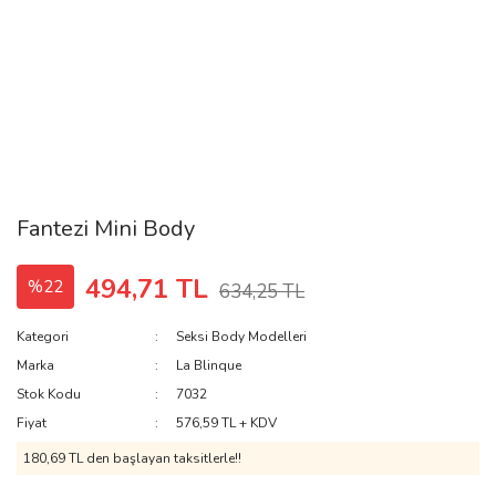
Fantezi Mini Body
494,71 TL
%22
634,25 TL
Kategori
Seksi Body Modelleri
Marka
La Blinque
Stok Kodu
7032
Fiyat
576,59 TL + KDV
180,69 TL den başlayan taksitlerle!!