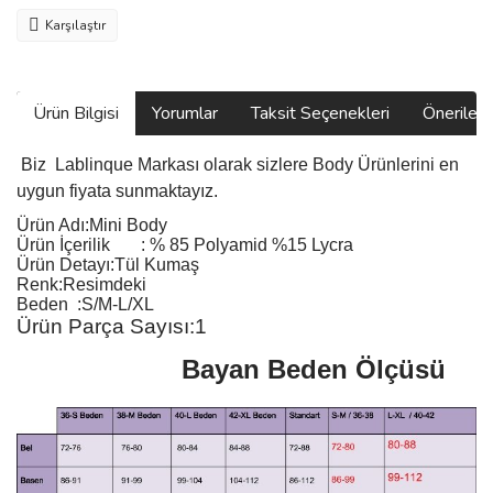
Karşılaştır
Ürün Bilgisi
Yorumlar
Taksit Seçenekleri
Önerilerin
Biz
Lablinque Markası
olarak sizlere Body
Ürünlerini
en
uygun fiyata sunmaktayız.
Ürün Adı:
Mini Body
Ürün
İçerilik
:
% 85 Polyamid %15 Lycra
Ürün Detayı:Tül Kumaş
Renk:Resimdeki
Beden :S/M-L/XL
Ürün Parça Sayısı:1
Bayan Beden Ölçüsü