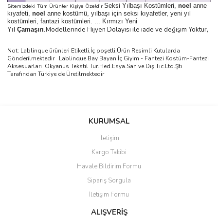
Seksi Yılbaşı Kostümleri,
noel
anne
Sitemizdeki Tüm Ürünler Kişiye Özeldir
kıyafeti,
noel
anne kostümü, yılbaşı için seksi kıyafetler, yeni yıl
kostümleri, fantazi kostümleri. ... Kırmızı Yeni
Modellerinde Hijyen Dolayısı ile iade ve değişim Yoktur,
Yıl
Çamaşırı
.
Not: Lablinque ürünleri Etiketli,İç poşetli,Ürün Resimli Kutularda
Gönderilmektedir
Lablinque Bay Bayan
İ
ç
Giyim - Fantezi Kost
ü
m-Fantezi
Aksesuarlar
ı
Okyanus Tekstil Tur.Hed.Esya.San ve D
ış
Tic.Ltd.
Ş
ti
Taraf
ı
ndan T
ü
rkiye de
Ü
retilmektedir
Bu ürünün fiyat bilgisi, resim, ürün açıklamalarında ve diğer
konularda yetersiz gördüğünüz noktaları öneri formunu kullanarak
Bu ürüne ilk yorumu siz yapın!
KURUMSAL
tarafımıza iletebilirsiniz.
Görüş ve önerileriniz için teşekkür ederiz.
İletişim
Yorum Yaz
Kargo Takibi
Ürün resmi kalitesiz, bozuk veya görüntülenemiyor.
Havale Bildirim Formu
Ürün açıklamasında eksik bilgiler bulunuyor.
Sipariş Sorgula
Ürün bilgilerinde hatalar bulunuyor.
İletişim Formu
Ürün fiyatı diğer sitelerden daha pahalı.
Bu ürüne benzer farklı alternatifler olmalı.
ALIŞVERİŞ