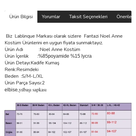
Ürün Bilgisi
Yorumlar
Taksit Seçenekleri
Önerilerin
Biz
Lablinque Markası
olarak sizlere Fantazi Noel Anne
Kostüm
Ürünlerini
en uygun fiyata sunmaktayız.
Ürün Adı :
Noel Anne Kostüm
Ürün
İçerilik
:
%85poyamide %15 lycra
Ürün Detayı:Kadife Kumaş
Renk:Resimdeki
Beden :S/M-L/XL
Ürün Parça Sayısı:2
,
yılbaşı sapkası
elbise