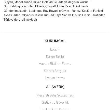
Sütyen, Modellerinde Hijyen Dolayısı ile iade ve değişim Yoktur,
Not: Lablinque ürünleri Etiketli,İç poşetli,Ürün Resimli Kutularda
Gönderilmektedir
Lablinque Bay Bayan
İ
ç
Giyim - Fantezi Kost
ü
m-Fantezi
Aksesuarlar
ı
Okyanus Tekstil Tur.Hed.Esya.San ve D
ış
Tic.Ltd.
Ş
ti Taraf
ı
ndan
T
ü
rkiye de
Ü
retilmektedir
Bu ürünün fiyat bilgisi, resim, ürün açıklamalarında ve diğer
konularda yetersiz gördüğünüz noktaları öneri formunu kullanarak
Bu ürüne ilk yorumu siz yapın!
KURUMSAL
tarafımıza iletebilirsiniz.
Görüş ve önerileriniz için teşekkür ederiz.
İletişim
Yorum Yaz
Kargo Takibi
Ürün resmi kalitesiz, bozuk veya görüntülenemiyor.
Havale Bildirim Formu
Ürün açıklamasında eksik bilgiler bulunuyor.
Sipariş Sorgula
Ürün bilgilerinde hatalar bulunuyor.
İletişim Formu
Ürün fiyatı diğer sitelerden daha pahalı.
Bu ürüne benzer farklı alternatifler olmalı.
ALIŞVERİŞ
Mesafeli Satış Sözleşmesi
Gizlilik ve Güvenlik
İptal ve İade Şartları