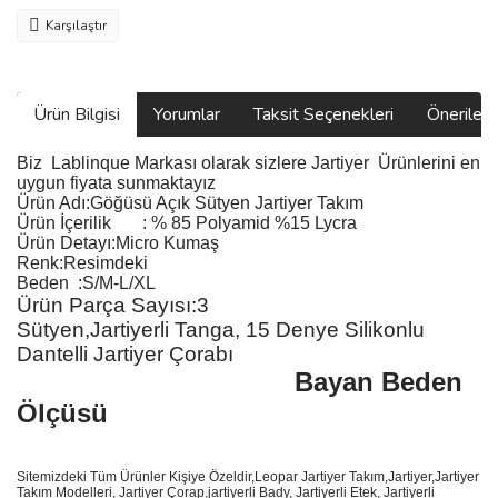
Karşılaştır
Ürün Bilgisi
Yorumlar
Taksit Seçenekleri
Önerilerin
Biz
Lablinque Markası
olarak sizlere
Jartiyer Ürünlerini
en
uygun fiyata sunmaktayız
Ürün Adı:
Göğüsü Açık Sütyen Jartiyer Takım
Ürün
İ
çerilik
:
% 85 Polyamid %15 Lycra
Ürün Detayı:Micro Kumaş
Renk:Resimdeki
Beden :S/M-L/XL
Ürün Parça Sayısı:3
Sütyen,Jartiyerli Tanga, 15 Denye Silikonlu
Dantelli Jartiyer Çorabı
Bayan Beden
Ölçüsü
Sitemizdeki Tüm Ürünler Kişiye Özeldir,Leopar Jartiyer Takım,Jartiyer,Jartiyer
Takım Modelleri, Jartiyer Çorap,jartiyerli Bady, Jartiyerli Etek, Jartiyerli