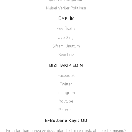
Kişisel Veriler Politikası
Gönder
ÜYELİK
Yeni Üyelik
Üye Girişi
Şifremi Unuttum
Sepetiniz
BİZİ TAKİP EDİN
Facebook
Twitter
Instagram
Youtube
Pinterest
E-Bültene Kayıt Ol!
Fırsatları, kampanya ve duyuruları ile ilgili e-posta almak ister misiniz?