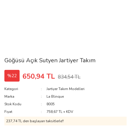
Göğüsü Açık Sutyen Jartiyer Takım
650,94 TL
%22
834,54 TL
Kategori
Jartiyer Takım Modelleri
Marka
La Blinque
Stok Kodu
8005
Fiyat
758,67 TL + KDV
237,74 TL den başlayan taksitlerle!!