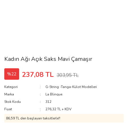
Kadın Ağı Açık Saks Mavi Çamaşır
237,08 TL
%22
303,95 TL
Kategori
G-String -Tanga-Külot Modelleri
Marka
La Blinque
Stok Kodu
312
Fiyat
276,32 TL + KDV
86,59 TL den başlayan taksitlerle!!