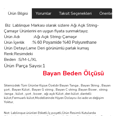
Ürün Bilgisi
Yorumlar
Taksit Seçenekleri
Önerilerin
Biz
Lablinque Markası
olarak sizlere Ağı Açık String-
Çamaşır
Ürünlerini
en uygun fiyata sunmaktayız.
Ürün Adı :Ağı Açık String-Çamaşır
Ürün
İçerilik
:
%
60 Poyamide %40 Polyurethane
Ürün Detayı:Lame Deri görünümlü parlak kumaş
Renk:Resimdeki
Beden :S/M-L/XL
Ürün Parça Sayısı:1
Bayan Beden Ölçüsü
Sitemizdeki Tüm Ürünler Kişiye Özeldir Bayan Tanga , Bayan String , Bayan
şort , Bayan Külot , Bayan G string , Bayan C string ,Bayan Boxer , string
,tanga , külot , şort , boxer , ağı açık Külot ,deri külot ,dantelli
külot,Fermuarlı külot,Modellerinde Hijyen Dolayısı ile iade ve değişim
Yoktur,
Not: Lablinque ürünleri Etiketli,İç poşetli,Ürün Resimli Kutularda