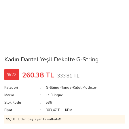
Kadın Dantel Yeşil Dekolte G-String
260,38 TL
%22
333,81 TL
Kategori
G-String -Tanga-Külot Modelleri
Marka
La Blinque
Stok Kodu
536
Fiyat
303,47 TL + KDV
95,10 TL den başlayan taksitlerle!!