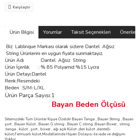
Karşılaştır
Ürün Bilgisi
Yorumlar
Taksit Seçenekleri
Önerilerin
Biz
Lablinque Markası
olarak sizlere Dantel Ağsız
String
Ürünlerini
en uygun fiyata sunmaktayız.
Ürün Adı :
Dantel Ağsız String
Ürün
İçerilik
:
% 85 Polyamid %15 Lycra
Ürün Detayı:Dantel
Renk:Resimdeki
Beden :S/M-L/XL
Ürün Parça Sayısı:1
Bayan Beden Ölçüsü
Sitemizdeki Tüm Ürünler Kişiye Özeldir Bayan Tanga , Bayan String , Bayan
şort , Bayan Külot , Bayan G string , Bayan C string ,Bayan Boxer , string
,tanga , külot , şort , boxer , ağı açık Külot ,deri külot ,dantelli
külot,Fermuarlı külot,Modellerinde Hijyen Dolayısı ile iade ve değişim
Yoktur,