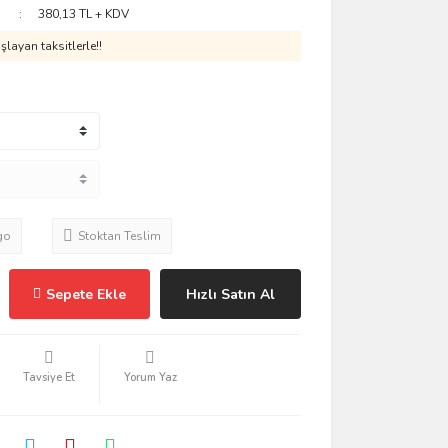
380,13 TL + KDV
layan taksitlerle!!
go
Stoktan Teslim
Sepete Ekle
Hızlı Satın Al
Tavsiye Et
Yorum Yaz