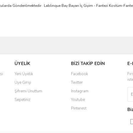
Kutularda Gönderilmektedir
Lablinque Bay Bayan
İ
ç
Giyim - Fantezi Kost
ü
m-Fante
ve diğer konularda yetersiz gördüğünüz noktaları öneri formunu kullanarak taraf
Bu ürüne ilk yorumu siz yapın!
ÜYELİK
BİZİ TAKİP EDİN
E-
r.
Yorum Yaz
si
Yeni Üyelik
Facebook
Fır
ist
Üye Girişi
Twitter
Şifremi Unuttum
Instagram
Sepetiniz
Youtube
Pinterest
Bi