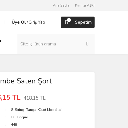
Ana Sayfa
Kırmızı AŞKI
Üye Ol
Giriş Yap
Sepetim
/
r
embe Saten Şort
,15 TL
418,15 TL
G-String -Tanga-Külot Modelleri
La Blinque
448