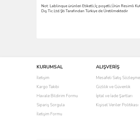
Not: Lablinque ürünleri Etiketli,İç poşetli,Ürün Resimli 
D
ış
Tic.Ltd.
Ş
ti Taraf
ı
ndan T
ü
rkiye de
Ü
retilmektedir
Bu ürünün fiyat bilgisi, resim, ürün açıklamalarında 
Görüş ve önerileriniz için teşekkür ederiz.
KURUMSAL
ALIŞVERİŞ
Ürün resmi kalitesiz, bozuk veya görüntülenemiyo
Ürün açıklamasında eksik bilgiler bulunuyor.
İletişim
Mesafeli Satış Sözleşme
Ürün bilgilerinde hatalar bulunuyor.
Kargo Takibi
Gizlilik ve Güvenlik
Ürün fiyatı diğer sitelerden daha pahalı.
Havale Bildirim Formu
İptal ve İade Şartları
Bu ürüne benzer farklı alternatifler olmalı.
Sipariş Sorgula
Kişisel Veriler Politikası
İletişim Formu