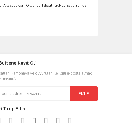
zi Aksesuarlar
ı
Okyanus Tekstil Tur.Hed.Esya.San ve
ımıza iletebilirsiniz.
Bültene Kayıt Ol!
satları, kampanya ve duyuruları ile ilgili e-posta almak
er misiniz?
EKLE
zi Takip Edin