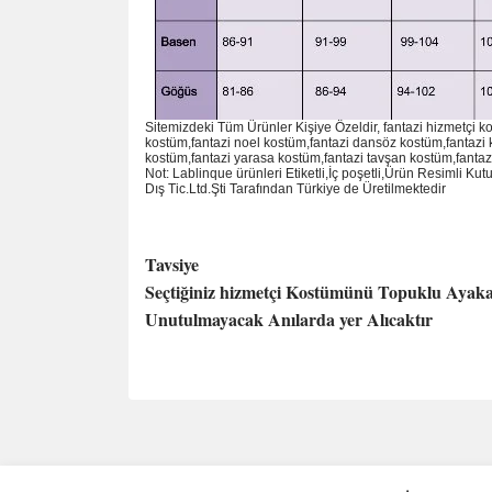
Sitemizdeki Tüm Ürünler Kişiye Özeldir, fantazi hizmetçi k
kostüm,fantazi noel kostüm,fantazi dansöz kostüm,fantazi 
kostüm,fantazi yarasa kostüm,fantazi tavşan kostüm,fantazi
Not: Lablinque ürünleri Etiketli,İç poşetli,Ürün Resimli K
D
ış
Tic.Ltd.
Ş
ti Taraf
ı
ndan T
ü
rkiye de
Ü
retilmektedir
Tavsiye
Seçtiğiniz hizmetçi Kostümünü Topuklu Ayakab
Unutulmayacak Anılarda yer Alıcaktır
Bu ürünün fiyat bilgisi, resim, ürün açıklamalarında 
Görüş ve önerileriniz için teşekkür ederiz.