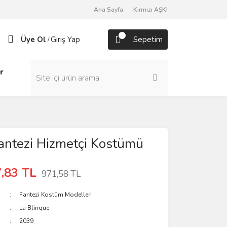
Ana Sayfa
Kırmızı AŞKI
Üye Ol
Giriş Yap
Sepetim
/
r
Fantezi Hizmetçi Kostümü
,83 TL
971,58 TL
Fantezi Kostüm Modelleri
La Blinque
2039