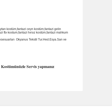
eytan kostüm,fantazi ceyn kostüm,fantazi gelin
zi fbı kostum,fantazi hırsız kostüm,fantazi mahkum
ksesuarlar
ı
Okyanus Tekstil Tur.Hed.Esya.San ve
zı Kostümünüzle Servis yapmanız
ımıza iletebilirsiniz.