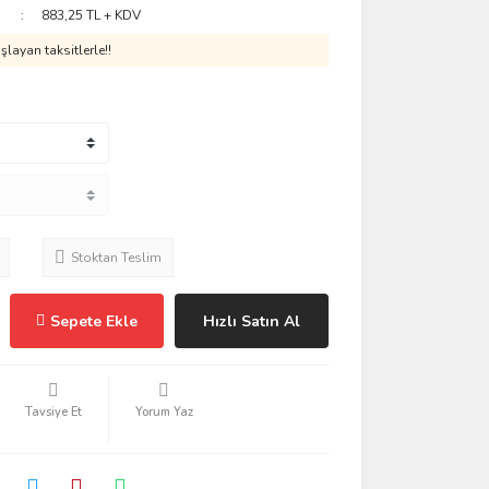
883,25 TL + KDV
layan taksitlerle!!
Stoktan Teslim
Sepete Ekle
Hızlı Satın Al
Tavsiye Et
Yorum Yaz