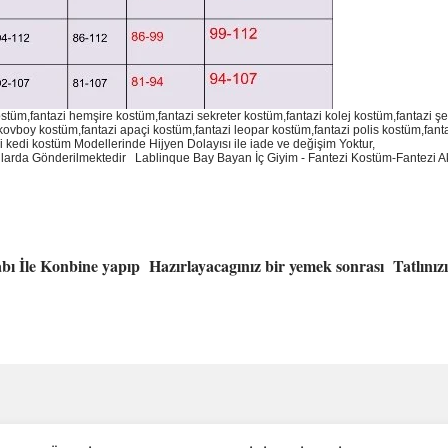
ostüm,fantazi hemşire kostüm,fantazi sekreter kostüm,fantazi kolej kostüm,fantazi ş
kovboy kostüm,fantazi apaçi kostüm,fantazi leopar kostüm,fantazi polis kostüm,fanta
 kedi kostüm Modellerinde Hijyen Dolayısı ile iade ve değişim Yoktur,
utularda Gönderilmektedir
Lablinque Bay Bayan
İ
ç
Giyim - Fantezi Kost
ü
m-Fantezi A
ı İle Konbine yapıp Hazırlayacagınız bir yemek sonrası Tatlını
ve diğer konularda yetersiz gördüğünüz noktaları öneri formunu kullanarak taraf
Bu ürüne ilk yorumu siz yapın!