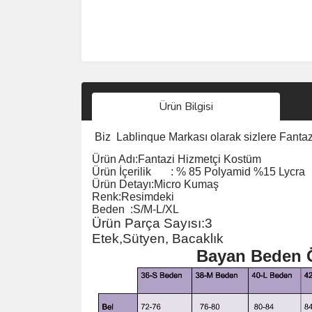
Ürün Bilgisi
Biz
Lablinque Markası
olarak sizlere Fanta
Ürün Adı:
Fantazi Hizmetçi Kostüm
Ürün
İ
çerilik
:
% 85 Polyamid %15 Lycra
Ürün Detayı:Micro Kumaş
Renk:Resimdeki
Beden :S/M-L/XL
Ürün Parça Sayısı:3
Etek,Sütyen, Bacaklık
Bayan Beden