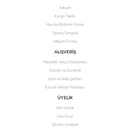
Görüş ve önerileriniz için teşekkür ederiz.
İletişim
Yorum Yaz
Kargo Takibi
Ürün resmi kalitesiz, bozuk veya görüntülenemiyor.
Havale Bildirim Formu
Ürün açıklamasında eksik bilgiler bulunuyor.
Sipariş Sorgula
Ürün bilgilerinde hatalar bulunuyor.
İletişim Formu
Ürün fiyatı diğer sitelerden daha pahalı.
Bu ürüne benzer farklı alternatifler olmalı.
ALIŞVERİŞ
Mesafeli Satış Sözleşmesi
Gizlilik ve Güvenlik
İptal ve İade Şartları
Kişisel Veriler Politikası
Gönder
ÜYELİK
Yeni Üyelik
Üye Girişi
Şifremi Unuttum