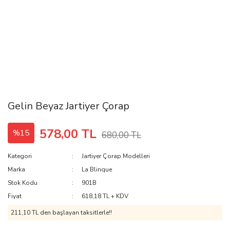
Gelin Beyaz Jartiyer Çorap
578,00 TL
%15
680,00 TL
Kategori
Jartiyer Çorap Modelleri
Marka
La Blinque
Stok Kodu
901B
Fiyat
618,18 TL + KDV
211,10 TL den başlayan taksitlerle!!