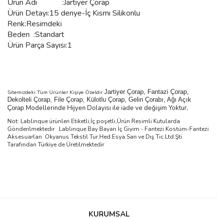
Ürün Adı :
Jartiyer Çorap
Ürün Detayı:15 denye-
İç Kısmı Silikonlu
Renk:Resimdeki
Beden :Standart
Ürün Parça Sayısı:1
Jartiyer Çorap, Fantazi Çorap,
Sitemizdeki Tüm Ürünler Kişiye Özeldir
Dekolteli Çorap, File Çorap, Külotlu Çorap, Gelin Çorabı, Ağı Açık
Modellerinde Hijyen Dolayısı ile iade ve değişim Yoktur,
Çorap
Not: Lablinque ürünleri Etiketli,İç poşetli,Ürün Resimli Kutularda
Gönderilmektedir
Lablinque Bay Bayan
İ
ç
Giyim - Fantezi Kost
ü
m-Fantezi
Aksesuarlar
ı
Okyanus Tekstil Tur.Hed.Esya.San ve D
ış
Tic.Ltd.
Ş
ti
Taraf
ı
ndan T
ü
rkiye de
Ü
retilmektedir
Bu ürünün fiyat bilgisi, resim, ürün açıklamalarında ve diğer
konularda yetersiz gördüğünüz noktaları öneri formunu kullanarak
Bu ürüne ilk yorumu siz yapın!
KURUMSAL
tarafımıza iletebilirsiniz.