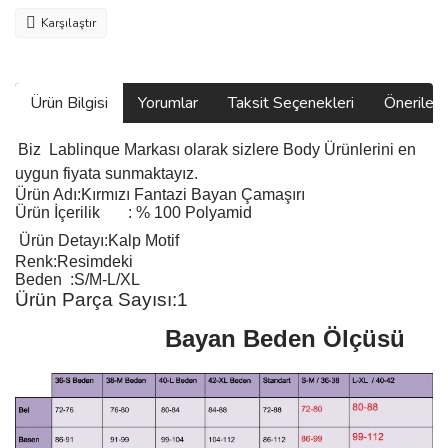
Karşılaştır
Ürün Bilgisi
Yorumlar
Taksit Seçenekleri
Önerilerin
Biz
Lablinque Markası
olarak sizlere Body
Ürünlerini
en
uygun fiyata sunmaktayız.
Ürün Adı:
Kırmızı Fantazi Bayan Çamaşırı
Ürün
İçerilik
:
% 100 Polyamid
Ürün Detayı:Kalp Motif
Renk:Resimdeki
Beden :S/M-L/XL
Ürün Parça Sayısı:1
Bayan Beden Ölçüsü