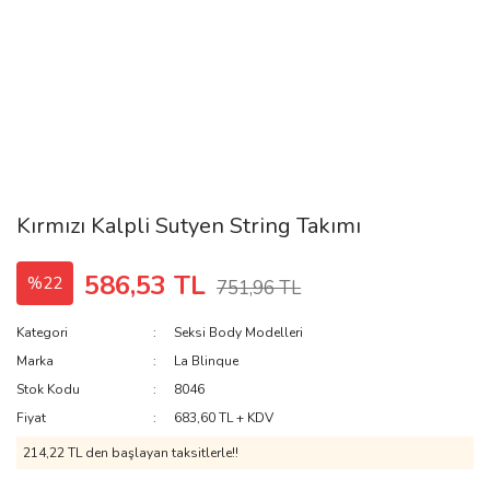
Kırmızı Kalpli Sutyen String Takımı
586,53 TL
%22
751,96 TL
Kategori
Seksi Body Modelleri
Marka
La Blinque
Stok Kodu
8046
Fiyat
683,60 TL + KDV
214,22 TL den başlayan taksitlerle!!