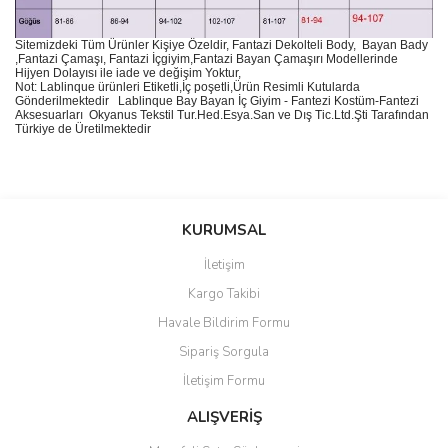
Sitemizdeki Tüm Ürünler Kişiye Özeldir, Fantazi Dekolteli Body, Bayan Bady
,Fantazi Çamaşı, Fantazi İçgiyim,Fantazi Bayan Çamaşırı Modellerinde
Hijyen Dolayısı ile iade ve değişim Yoktur,
Not: Lablinque ürünleri Etiketli,İç poşetli,Ürün Resimli Kutularda
Gönderilmektedir
Lablinque Bay Bayan
İ
ç
Giyim - Fantezi Kost
ü
m-Fantezi
Aksesuarlar
ı
Okyanus Tekstil Tur.Hed.Esya.San ve D
ış
Tic.Ltd.
Ş
ti Taraf
ı
ndan
T
ü
rkiye de
Ü
retilmektedir
Bu ürünün fiyat bilgisi, resim, ürün açıklamalarında ve diğer
konularda yetersiz gördüğünüz noktaları öneri formunu kullanarak
Bu ürüne ilk yorumu siz yapın!
KURUMSAL
tarafımıza iletebilirsiniz.
Görüş ve önerileriniz için teşekkür ederiz.
İletişim
Yorum Yaz
Kargo Takibi
Ürün resmi kalitesiz, bozuk veya görüntülenemiyor.
Havale Bildirim Formu
Ürün açıklamasında eksik bilgiler bulunuyor.
Sipariş Sorgula
Ürün bilgilerinde hatalar bulunuyor.
İletişim Formu
Ürün fiyatı diğer sitelerden daha pahalı.
Bu ürüne benzer farklı alternatifler olmalı.
ALIŞVERİŞ