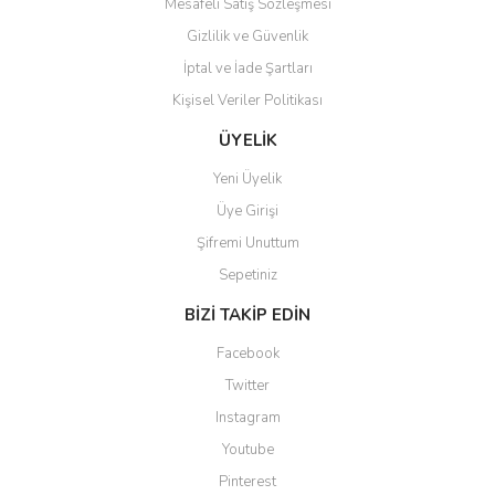
Mesafeli Satış Sözleşmesi
Gizlilik ve Güvenlik
İptal ve İade Şartları
Kişisel Veriler Politikası
Gönder
ÜYELİK
Yeni Üyelik
Üye Girişi
Şifremi Unuttum
Sepetiniz
BİZİ TAKİP EDİN
Facebook
Twitter
Instagram
Youtube
Pinterest