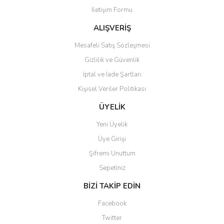
İletişim Formu
Ürün fiyatı diğer sitelerden daha pahalı.
Bu ürüne benzer farklı alternatifler olmalı.
ALIŞVERİŞ
Mesafeli Satış Sözleşmesi
Gizlilik ve Güvenlik
İptal ve İade Şartları
Kişisel Veriler Politikası
Gönder
ÜYELİK
Yeni Üyelik
Üye Girişi
Şifremi Unuttum
Sepetiniz
BİZİ TAKİP EDİN
Facebook
Twitter