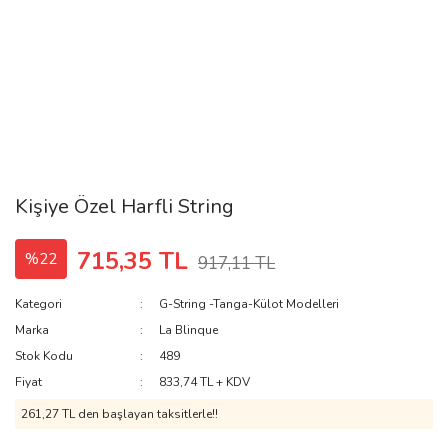
Kişiye Özel Harfli String
715,35 TL
%22
917,11 TL
Kategori
G-String -Tanga-Külot Modelleri
Marka
La Blinque
Stok Kodu
489
Fiyat
833,74 TL + KDV
261,27 TL den başlayan taksitlerle!!