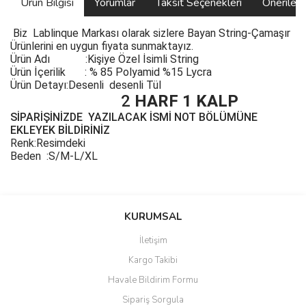
Ürün Bilgisi
Yorumlar
Taksit Seçenekleri
Önerilerin
Biz
Lablinque Markası
olarak sizlere Bayan String-Çamaşır
Ürünlerini
en uygun fiyata sunmaktayız.
Ürün Adı :
Kişiye Özel İsimli String
Ürün
İçerilik
:
% 85 Polyamid %15 Lycra
Ürün Detayı:Desenli desenli Tül
2
HARF 1 KALP
SİPARİŞİNİZDE YAZILACAK İSMİ NOT BÖLÜMÜNE
EKLEYEK BİLDİRİNİZ
Renk:Resimdeki
Beden :S/M-L/XL
Bu ürünün fiyat bilgisi, resim, ürün açıklamalarında ve diğer
konularda yetersiz gördüğünüz noktaları öneri formunu kullanarak
Bu ürüne ilk yorumu siz yapın!
KURUMSAL
tarafımıza iletebilirsiniz.
Görüş ve önerileriniz için teşekkür ederiz.
İletişim
Yorum Yaz
Kargo Takibi
Ürün resmi kalitesiz, bozuk veya görüntülenemiyor.
Havale Bildirim Formu
Ürün açıklamasında eksik bilgiler bulunuyor.
Sipariş Sorgula
Ürün bilgilerinde hatalar bulunuyor.