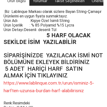
Ürün Bilgisi
Yorumlar
Taksit Seçenekleri
Önerilerin
Biz
Lablinque Markası
olarak sizlere Bayan String-Çamaşır
Ürünlerini
en uygun fiyata sunmaktayız.
Ürün Adı :
Kişiye Özel İsimli String
Ürün
İçerilik
:
% 85 Polyamid %15 Lycra
Ürün Detayı:Desenli desenli Tül
5 HARF OLACAK
SEKİLDE İSİM YAZILABİLİR
SİPARİŞİNİZDE YAZILACAK İSMİ NOT
BÖLÜMÜNE EKLEYEK BİLDİRİNİZ
5 ADET HARİÇİ HARF SATIN
ALMAK İÇİN TIKLAYINIZ
https://www.lablinque.com.tr/urun/isminiz-5-
harften-uzunsa-burdan-harf-alabilirisniz
Renk:Resimdeki