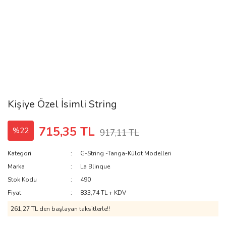
Kişiye Özel İsimli String
715,35 TL
%22
917,11 TL
Kategori
G-String -Tanga-Külot Modelleri
Marka
La Blinque
Stok Kodu
490
Fiyat
833,74 TL + KDV
261,27 TL den başlayan taksitlerle!!