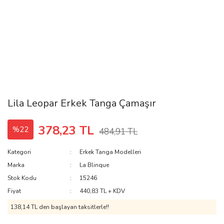
Lila Leopar Erkek Tanga Çamaşır
378,23 TL
%22
484,91 TL
Kategori
Erkek Tanga Modelleri
Marka
La Blinque
Stok Kodu
15246
Fiyat
440,83 TL + KDV
138,14 TL den başlayan taksitlerle!!