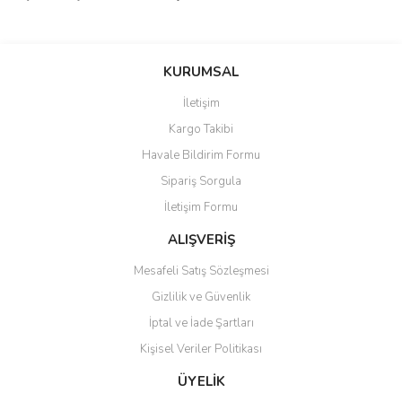
Bu ürünün fiyat bilgisi, resim, ürün açıklamalarında ve diğer
konularda yetersiz gördüğünüz noktaları öneri formunu kullanarak
Bu ürüne ilk yorumu siz yapın!
KURUMSAL
tarafımıza iletebilirsiniz.
Görüş ve önerileriniz için teşekkür ederiz.
İletişim
Yorum Yaz
Kargo Takibi
Ürün resmi kalitesiz, bozuk veya görüntülenemiyor.
Havale Bildirim Formu
Ürün açıklamasında eksik bilgiler bulunuyor.
Sipariş Sorgula
Ürün bilgilerinde hatalar bulunuyor.
İletişim Formu
Ürün fiyatı diğer sitelerden daha pahalı.
Bu ürüne benzer farklı alternatifler olmalı.
ALIŞVERİŞ
Mesafeli Satış Sözleşmesi
Gizlilik ve Güvenlik
İptal ve İade Şartları
Kişisel Veriler Politikası
Gönder
ÜYELİK