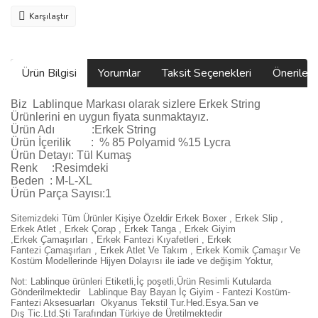
Karşılaştır
Ürün Bilgisi
Yorumlar
Taksit Seçenekleri
Önerilerin
Biz
Lablinque Markası
olarak sizlere
Erkek String
Ürünlerini
en uygun fiyata sunmaktayız.
Ürün Adı :
Erkek String
Ürün
İçerilik
:
% 85 Polyamid %15 Lycra
Ürün Detayı: Tül Kumaş
Renk :Resimdeki
Beden :
M-L-XL
Ürün Parça Sayısı:1
Sitemizdeki Tüm Ürünler Kişiye Özeldir Erkek Boxer , Erkek Slip ,
Erkek Atlet , Erkek
Ç
orap , Erkek Tanga , Erkek Giyim
,
Erkek
Ç
ama
şı
rlar
ı ,
Erkek Fantezi K
ı
yafetleri
,
Erkek
Fantezi
Ç
ama
şı
rlar
ı ,
Erkek Atlet Ve Tak
ı
m
,
Erkek Komik
Ç
ama
şı
r Ve
Kostüm
Modellerinde Hijyen Dolayısı ile iade ve değişim Yoktur,
Not: Lablinque ürünleri Etiketli,İç poşetli,Ürün Resimli Kutularda
Gönderilmektedir
Lablinque Bay Bayan
İ
ç
Giyim - Fantezi Kost
ü
m-
Fantezi Aksesuarlar
ı
Okyanus Tekstil Tur.Hed.Esya.San ve
D
ış
Tic.Ltd.
Ş
ti Taraf
ı
ndan T
ü
rkiye de
Ü
retilmektedir