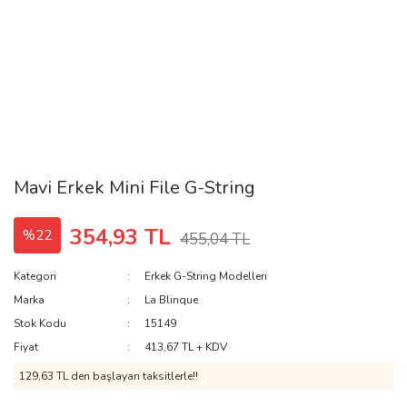
Mavi Erkek Mini File G-String
354,93 TL
%22
455,04 TL
Kategori
Erkek G-String Modelleri
Marka
La Blinque
Stok Kodu
15149
Fiyat
413,67 TL + KDV
129,63 TL den başlayan taksitlerle!!