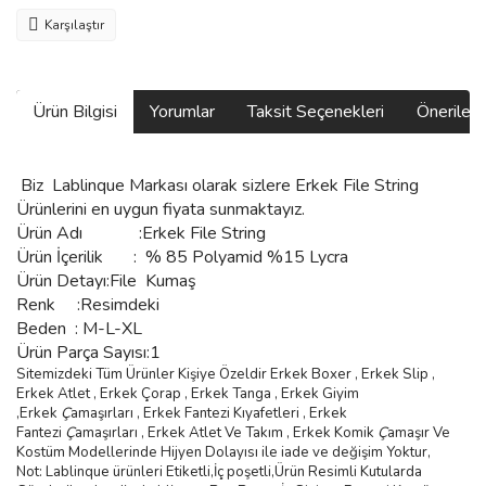
Karşılaştır
Ürün Bilgisi
Yorumlar
Taksit Seçenekleri
Önerilerin
Biz
Lablinque Markası
olarak sizlere
Erkek File String
Ürünlerini
en uygun fiyata sunmaktayız.
Ürün Adı :
Erkek File String
Ürün
İçerilik
:
% 85 Polyamid %15 Lycra
Ürün Detayı:File Kumaş
Renk :Resimdeki
Beden :
M-L-XL
Ürün Parça Sayısı:1
Sitemizdeki Tüm Ürünler Kişiye Özeldir Erkek Boxer , Erkek Slip ,
Erkek Atlet , Erkek
Ç
orap , Erkek Tanga , Erkek Giyim
,
Erkek
Ç
ama
şı
rlar
ı ,
Erkek Fantezi K
ı
yafetleri
,
Erkek
Fantezi
Ç
ama
şı
rlar
ı ,
Erkek Atlet Ve Tak
ı
m
,
Erkek Komik
Ç
ama
şı
r Ve
Kostüm
Modellerinde Hijyen Dolayısı ile iade ve değişim Yoktur,
Not: Lablinque ürünleri Etiketli,İç poşetli,Ürün Resimli Kutularda