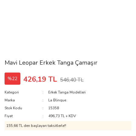
Mavi Leopar Erkek Tanga Çamaşır
426,19 TL
%22
546,40 TL
Kategori
Erkek Tanga Modelleri
Marka
La Blinque
Stok Kodu
15358
Fiyat
496,73 TL + KDV
155,66 TL den başlayan taksitlerle!!