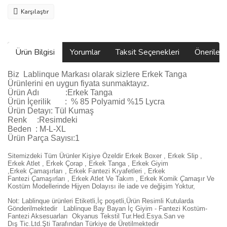
Karşılaştır
Ürün Bilgisi
Yorumlar
Taksit Seçenekleri
Önerilerin
Biz
Lablinque Markası
olarak sizlere
Erkek Tanga
Ürünlerini
en uygun fiyata sunmaktayız.
Ürün Adı :
Erkek Tanga
Ürün
İçerilik
:
% 85 Polyamid %15 Lycra
Ürün Detayı: Tül Kumaş
Renk :Resimdeki
Beden :
M-L-XL
Ürün Parça Sayısı:1
Sitemizdeki Tüm Ürünler Kişiye Özeldir Erkek Boxer , Erkek Slip ,
Erkek Atlet , Erkek
Ç
orap , Erkek Tanga , Erkek Giyim
,
Erkek
Ç
ama
şı
rlar
ı ,
Erkek Fantezi K
ı
yafetleri
,
Erkek
Fantezi
Ç
ama
şı
rlar
ı ,
Erkek Atlet Ve Tak
ı
m
,
Erkek Komik
Ç
ama
şı
r Ve
Kostüm
Modellerinde Hijyen Dolayısı ile iade ve değişim Yoktur,
Not: Lablinque ürünleri Etiketli,İç poşetli,Ürün Resimli Kutularda
Gönderilmektedir
Lablinque Bay Bayan
İ
ç
Giyim - Fantezi Kost
ü
m-
Fantezi Aksesuarlar
ı
Okyanus Tekstil Tur.Hed.Esya.San ve
D
ış
Tic.Ltd.
Ş
ti Taraf
ı
ndan T
ü
rkiye de
Ü
retilmektedir