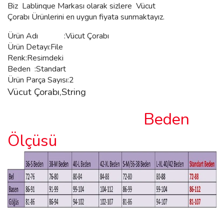
Biz
Lablinque Markası
olarak sizlere
Vücut
Çorabı Ürünlerini
en uygun fiyata sunmaktayız.
Ürün Adı :Vücut
Çorabı
Ürün Detayı:File
Renk:Resimdeki
Beden :Standart
Ürün Parça Sayısı:2
Vücut Çorabı,String
Beden
Ölçüsü