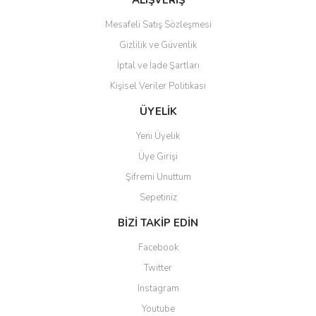
ALIŞVERİŞ
Mesafeli Satış Sözleşmesi
Gizlilik ve Güvenlik
İptal ve İade Şartları
Kişisel Veriler Politikası
Gönder
ÜYELİK
Yeni Üyelik
Üye Girişi
Şifremi Unuttum
Sepetiniz
BİZİ TAKİP EDİN
Facebook
Twitter
Instagram
Youtube