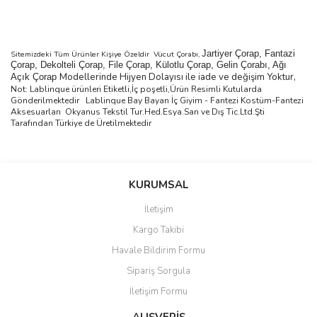
Jartiyer Çorap, Fantazi
Sitemizdeki Tüm Ürünler Kişiye Özeldir Vücut Çorabı,
Çorap, Dekolteli Çorap, File Çorap, Külotlu Çorap, Gelin Çorabı, Ağı
Modellerinde Hijyen Dolayısı ile iade ve değişim Yoktur,
Açık Çorap
Not: Lablinque ürünleri Etiketli,İç poşetli,Ürün Resimli Kutularda
Gönderilmektedir
Lablinque Bay Bayan
İ
ç
Giyim - Fantezi Kost
ü
m-Fantezi
Aksesuarlar
ı
Okyanus Tekstil Tur.Hed.Esya.San ve D
ış
Tic.Ltd.
Ş
ti
Taraf
ı
ndan T
ü
rkiye de
Ü
retilmektedir
Bu ürünün fiyat bilgisi, resim, ürün açıklamalarında ve diğer
konularda yetersiz gördüğünüz noktaları öneri formunu kullanarak
Bu ürüne ilk yorumu siz yapın!
KURUMSAL
tarafımıza iletebilirsiniz.
Görüş ve önerileriniz için teşekkür ederiz.
İletişim
Yorum Yaz
Kargo Takibi
Ürün resmi kalitesiz, bozuk veya görüntülenemiyor.
Havale Bildirim Formu
Ürün açıklamasında eksik bilgiler bulunuyor.
Sipariş Sorgula
Ürün bilgilerinde hatalar bulunuyor.
İletişim Formu
Ürün fiyatı diğer sitelerden daha pahalı.
Bu ürüne benzer farklı alternatifler olmalı.