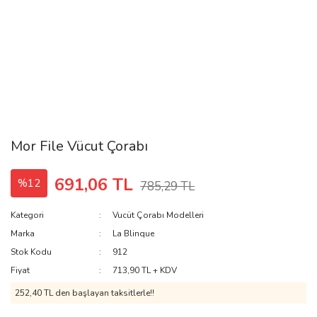
Mor File Vücut Çorabı
691,06 TL
%12
785,29 TL
Kategori
Vucüt Çorabı Modelleri
Marka
La Blinque
Stok Kodu
912
Fiyat
713,90 TL + KDV
252,40 TL den başlayan taksitlerle!!