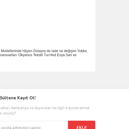
Modellerinde Hijyen Dolayısı ile iade ve değişim Yoktur,
ksesuarlar
ı
Okyanus Tekstil Tur.Hed.Esya.San ve
ımıza iletebilirsiniz.
Bültene Kayıt Ol!
satları, kampanya ve duyuruları ile ilgili e-posta almak
er misiniz?
EKLE