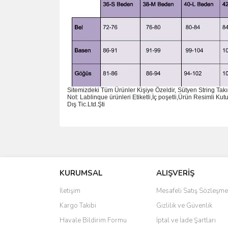
Sitemizdeki Tüm Ürünler Kişiye Özeldir, Sütyen String Tak
Not: Lablinque ürünleri Etiketli,İç poşetli,Ürün Resimli K
D
ış
Tic.Ltd.
Ş
ti
Bu ürünün fiyat bilgisi, resim, ürün açıklamalarında 
Görüş ve önerileriniz için teşekkür ederiz.
KURUMSAL
ALIŞVERİŞ
Ürün resmi kalitesiz, bozuk veya görüntülenemiyo
Ürün açıklamasında eksik bilgiler bulunuyor.
İletişim
Mesafeli Satış Sözleşme
Ürün bilgilerinde hatalar bulunuyor.
Kargo Takibi
Gizlilik ve Güvenlik
Ürün fiyatı diğer sitelerden daha pahalı.
Havale Bildirim Formu
İptal ve İade Şartları