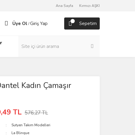
Ana Sayfa
Kırmızı AŞKI
Üye Ol
Giriş Yap
Sepetim
/
r
antel Kadın Çamaşır
,49 TL
576,27 TL
Sutyen Takım Modelleri
La Blinque