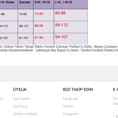
ım, Sütyen Takım, Tanga Takım ,Fantazi Çamaşır, Fantazi İç Giyim, Bayan Çamaşırı 
utularda Gönderilmektedir
Lablinque Bay Bayan
İ
ç
Giyim - Fantezi Kost
ü
m-Fantezi A
ve diğer konularda yetersiz gördüğünüz noktaları öneri formunu kullanarak taraf
Bu ürüne ilk yorumu siz yapın!
ÜYELİK
BİZİ TAKİP EDİN
E-
r.
Yorum Yaz
si
Yeni Üyelik
Facebook
Fır
ist
Üye Girişi
Twitter
Şifremi Unuttum
Instagram