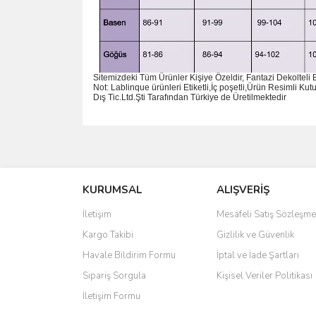
Sitemizdeki Tüm Ürünler Kişiye Özeldir, Fantazi Dekolteli
Not: Lablinque ürünleri Etiketli,İç poşetli,Ürün Resimli K
D
ış
Tic.Ltd.
Ş
ti Taraf
ı
ndan T
ü
rkiye de
Ü
retilmektedir
Bu ürünün fiyat bilgisi, resim, ürün açıklamalarında 
Görüş ve önerileriniz için teşekkür ederiz.
KURUMSAL
ALIŞVERİŞ
Ürün resmi kalitesiz, bozuk veya görüntülenemiyo
Ürün açıklamasında eksik bilgiler bulunuyor.
İletişim
Mesafeli Satış Sözleşme
Ürün bilgilerinde hatalar bulunuyor.
Kargo Takibi
Gizlilik ve Güvenlik
Ürün fiyatı diğer sitelerden daha pahalı.
Havale Bildirim Formu
İptal ve İade Şartları
Bu ürüne benzer farklı alternatifler olmalı.
Sipariş Sorgula
Kişisel Veriler Politikası
İletişim Formu