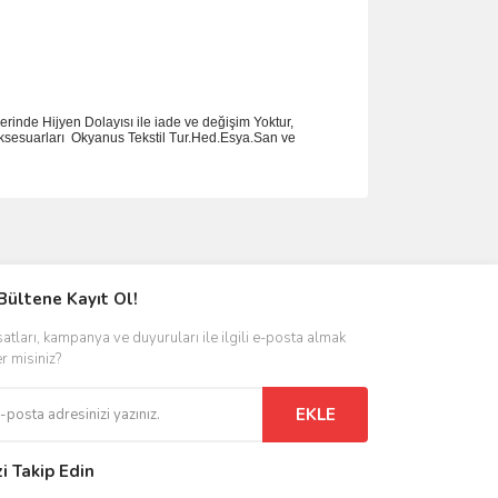
rinde Hijyen Dolayısı ile iade ve değişim Yoktur,
ksesuarlar
ı
Okyanus Tekstil Tur.Hed.Esya.San ve
ımıza iletebilirsiniz.
Bültene Kayıt Ol!
satları, kampanya ve duyuruları ile ilgili e-posta almak
er misiniz?
EKLE
zi Takip Edin