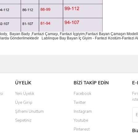
 Body, Bayan Bady ,Fantazi Çamaşı, Fantazi İçgiyim,Fantazi Bayan Çamaşırı Modelle
utularda Gönderilmektedir
Lablinque Bay Bayan
İ
ç
Giyim - Fantezi Kost
ü
m-Fantezi A
ve diğer konularda yetersiz gördüğünüz noktaları öneri formunu kullanarak taraf
Bu ürüne ilk yorumu siz yapın!
ÜYELİK
BİZİ TAKİP EDİN
E-
r.
Yorum Yaz
si
Yeni Üyelik
Facebook
Fır
ist
Üye Girişi
Twitter
Şifremi Unuttum
Instagram
Sepetiniz
Youtube
Pinterest
Bi