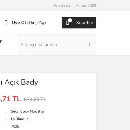
Ana Sayfa
Kırmızı AŞKI
Üye Ol
Giriş Yap
Sepetim
/
r
ı Açık Bady
,71 TL
634,25 TL
Seksi Body Modelleri
La Blinque
7035