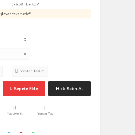
576,59 TL + KDV
layan taksitlerle!!
Stoktan Teslim
Sepete Ekle
Hızlı Satın Al
Tavsiye Et
Yorum Yaz