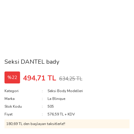
Seksi DANTEL bady
494,71 TL
%22
634,25 TL
Kategori
Seksi Body Modelleri
Marka
La Blinque
Stok Kodu
505
Fiyat
576,59 TL + KDV
180,69 TL den başlayan taksitlerle!!