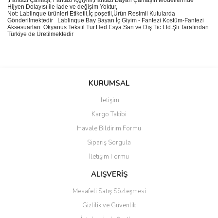
Hijyen Dolayısı ile iade ve değişim Yoktur,
Not: Lablinque ürünleri Etiketli,İç poşetli,Ürün Resimli Kutularda
Gönderilmektedir
Lablinque Bay Bayan
İ
ç
Giyim - Fantezi Kost
ü
m-Fantezi
Aksesuarlar
ı
Okyanus Tekstil Tur.Hed.Esya.San ve D
ış
Tic.Ltd.
Ş
ti Taraf
ı
ndan
T
ü
rkiye de
Ü
retilmektedir
Bu ürünün fiyat bilgisi, resim, ürün açıklamalarında ve diğer
konularda yetersiz gördüğünüz noktaları öneri formunu kullanarak
Bu ürüne ilk yorumu siz yapın!
KURUMSAL
tarafımıza iletebilirsiniz.
Görüş ve önerileriniz için teşekkür ederiz.
İletişim
Yorum Yaz
Kargo Takibi
Ürün resmi kalitesiz, bozuk veya görüntülenemiyor.
Havale Bildirim Formu
Ürün açıklamasında eksik bilgiler bulunuyor.
Sipariş Sorgula
Ürün bilgilerinde hatalar bulunuyor.
İletişim Formu
Ürün fiyatı diğer sitelerden daha pahalı.
Bu ürüne benzer farklı alternatifler olmalı.
ALIŞVERİŞ
Mesafeli Satış Sözleşmesi
Gizlilik ve Güvenlik