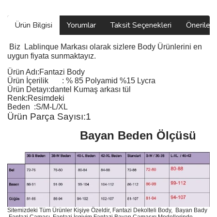
Ürün Bilgisi
Yorumlar
Taksit Seçenekleri
Önerilerin
Biz
Lablinque Markası
olarak sizlere Body
Ürünlerini
en
uygun fiyata sunmaktayız.
Ürün Adı:
Fantazi Body
Ürün
İçerilik
:
% 85 Polyamid %15 Lycra
Ürün Detayı:dantel Kumaş arkası tül
Renk:Resimdeki
Beden :S/M-L/XL
Ürün Parça Sayısı:1
Bayan Beden Ölçüsü
Sitemizdeki Tüm Ürünler Kişiye Özeldir, Fantazi Dekolteli Body, Bayan Bady
,Fantazi Çamaşı, Fantazi İçgiyim,Fantazi Bayan Çamaşırı Modellerinde