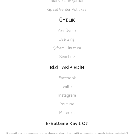
İptal ve İade Şartları
Kişisel Veriler Politikası
Gönder
ÜYELİK
Yeni Üyelik
Üye Girişi
Şifremi Unuttum
Sepetiniz
BİZİ TAKİP EDİN
Facebook
Twitter
Instagram
Youtube
Pinterest
E-Bültene Kayıt Ol!
Fırsatları, kampanya ve duyuruları ile ilgili e-posta almak ister misiniz?