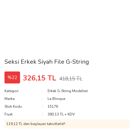
Seksi Erkek Siyah File G-String
326,15 TL
%22
418,15 TL
Kategori
Erkek G-String Modelleri
Marka
La Blinque
Stok Kodu
15176
Fiyat
380,13 TL + KDV
119,12 TL den başlayan taksitlerle!!