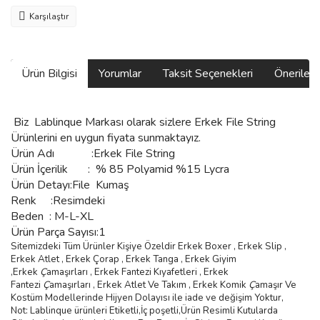
Karşılaştır
Ürün Bilgisi
Yorumlar
Taksit Seçenekleri
Önerilerin
Biz
Lablinque Markası
olarak sizlere
Erkek File String
Ürünlerini
en uygun fiyata sunmaktayız.
Ürün Adı :
Erkek File String
Ürün
İçerilik
:
% 85 Polyamid %15 Lycra
Ürün Detayı:File Kumaş
Renk :Resimdeki
Beden :
M-L-XL
Ürün Parça Sayısı:1
Sitemizdeki Tüm Ürünler Kişiye Özeldir Erkek Boxer , Erkek Slip ,
Erkek Atlet , Erkek
Ç
orap , Erkek Tanga , Erkek Giyim
,
Erkek
Ç
ama
şı
rlar
ı ,
Erkek Fantezi K
ı
yafetleri
,
Erkek
Fantezi
Ç
ama
şı
rlar
ı ,
Erkek Atlet Ve Tak
ı
m
,
Erkek Komik
Ç
ama
şı
r Ve
Kostüm
Modellerinde Hijyen Dolayısı ile iade ve değişim Yoktur,
Not: Lablinque ürünleri Etiketli,İç poşetli,Ürün Resimli Kutularda