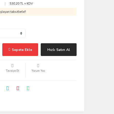
530,20 TL + KDV
layan taksitlerle!!
Sepete Ekle
Hızlı Satın Al
Tavsiye Et
Yorum Yaz