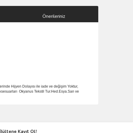
Önerileriniz
rinde Hijyen Dolayısı ile iade ve değişim Yoktur,
ksesuarlar
ı
Okyanus Tekstil Tur.Hed.Esya.San ve
ımıza iletebilirsiniz.
Bültene Kayıt Ol!