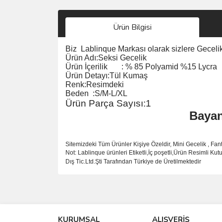
Ürün Bilgisi
Biz
Lablinque Markası
olarak sizlere Geceli
Ürün Adı:
Seksi Gecelik
Ürün
İ
çerilik
:
% 85 Polyamid %15 Lycra
Ürün Detayı:Tül Kumaş
Renk:Resimdeki
Beden :S/M-L/XL
Ürün Parça Sayısı:1
Baya
Sitemizdeki Tüm Ürünler Kişiye Özeldir, Mini Gecelik , Fan
Not: Lablinque ürünleri Etiketli,İç poşetli,Ürün Resimli K
D
ış
Tic.Ltd.
Ş
ti Taraf
ı
ndan T
ü
rkiye de
Ü
retilmektedir
Bu ürünün fiyat bilgisi, resim, ürün açıklamalarında 
Görüş ve önerileriniz için teşekkür ederiz.
KURUMSAL
ALIŞVERİŞ
Ürün resmi kalitesiz, bozuk veya görüntülenemiyo