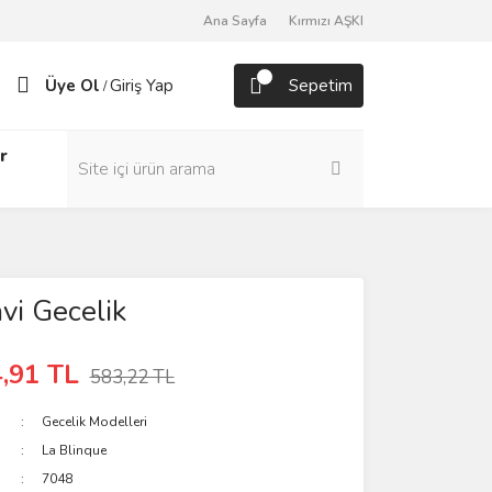
Ana Sayfa
Kırmızı AŞKI
Üye Ol
Giriş Yap
Sepetim
/
r
vi Gecelik
,91 TL
583,22 TL
Gecelik Modelleri
La Blinque
7048