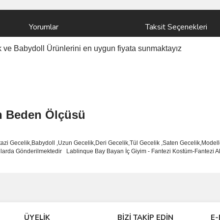
Yorumlar
Taksit Seçenekleri
k ve
Babydoll
Ürünlerini
en uygun fiyata sunmaktayız
n Beden Ölçüsü
tazi Gecelik,Babydoll ,Uzun Gecelik,Deri Gecelik,Tül Gecelik ,Saten Gecelik,Modelle
utularda Gönderilmektedir
Lablinque Bay Bayan
İ
ç
Giyim - Fantezi Kost
ü
m-Fantezi A
ve diğer konularda yetersiz gördüğünüz noktaları öneri formunu kullanarak taraf
Bu ürüne ilk yorumu siz yapın!
ÜYELİK
BİZİ TAKİP EDİN
E-
r.